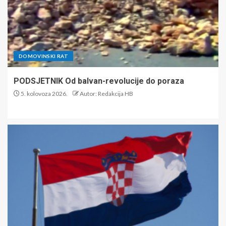
DOMOVINSKI RAT
PODSJETNIK Od balvan-revolucije do poraza
5. kolovoza 2026.
Autor: Redakcija HB