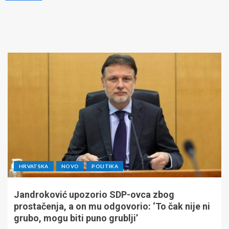
HRVATSKA
NOVO
POLITIKA
Jandroković upozorio SDP-ovca zbog
prostačenja, a on mu odgovorio: ‘To čak nije ni
grubo, mogu biti puno grublji’