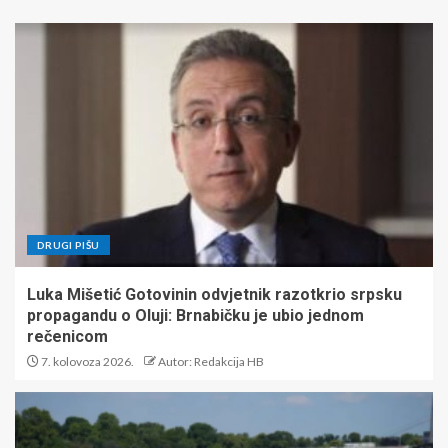
DRUGI PIŠU
Luka Mišetić Gotovinin odvjetnik razotkrio srpsku
propagandu o Oluji: Brnabičku je ubio jednom
rečenicom
7. kolovoza 2026.
Autor: Redakcija HB