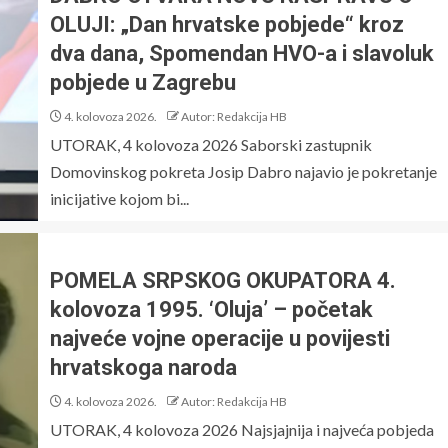
OLUJI: „Dan hrvatske pobjede“ kroz
dva dana, Spomendan HVO-a i slavoluk
pobjede u Zagrebu
4. kolovoza 2026.
Autor: Redakcija HB
UTORAK, 4 kolovoza 2026 Saborski zastupnik
Domovinskog pokreta Josip Dabro najavio je pokretanje
inicijative kojom bi...
POMELA SRPSKOG OKUPATORA 4.
kolovoza 1995. ‘Oluja’ – početak
najveće vojne operacije u povijesti
hrvatskoga naroda
4. kolovoza 2026.
Autor: Redakcija HB
UTORAK, 4 kolovoza 2026 Najsjajnija i najveća pobjeda