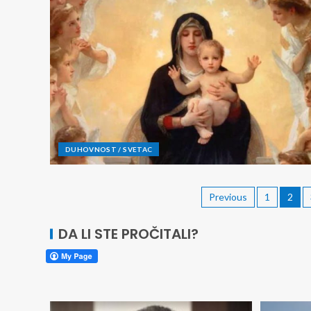
DUHOVNOST / SVETAC
Previous
1
2
DA LI STE PROČITALI?