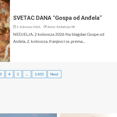
SVETAC DANA “Gospa od Anđela”
2. kolovoza 2026.
Autor: Redakcija HB
NEDJELJA, 2 kolovoza 2026 Na blagdan Gospe od
Anđela, 2. kolovoza, franjevci se, prema...
3
4
5
…
1.431
Next