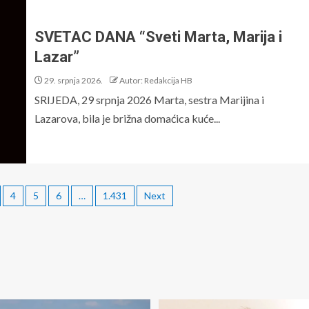
SVETAC DANA “Sveti Marta, Marija i
Lazar”
29. srpnja 2026.
Autor: Redakcija HB
SRIJEDA, 29 srpnja 2026 Marta, sestra Marijina i
Lazarova, bila je brižna domaćica kuće...
4
5
6
…
1.431
Next