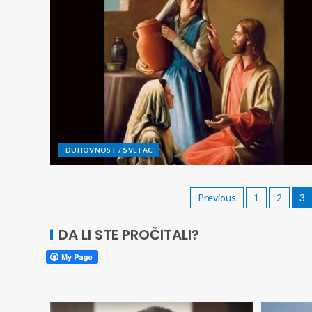
DUHOVNOST / SVETAC
Previous
1
2
3
DA LI STE PROČITALI?