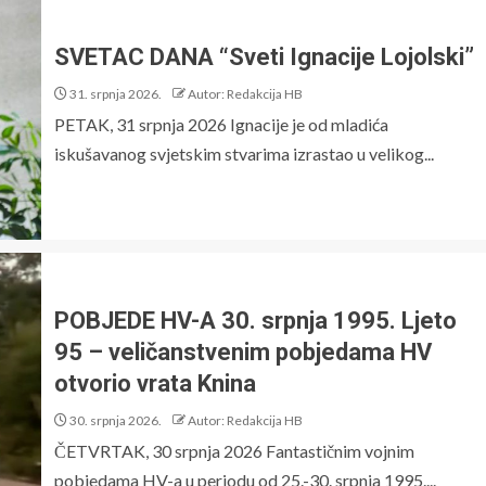
SVETAC DANA “Sveti Ignacije Lojolski”
31. srpnja 2026.
Autor: Redakcija HB
PETAK, 31 srpnja 2026 Ignacije je od mladića
iskušavanog svjetskim stvarima izrastao u velikog...
POBJEDE HV-A 30. srpnja 1995. Ljeto
95 – veličanstvenim pobjedama HV
otvorio vrata Knina
30. srpnja 2026.
Autor: Redakcija HB
ČETVRTAK, 30 srpnja 2026 Fantastičnim vojnim
pobjedama HV-a u periodu od 25.-30. srpnja 1995....