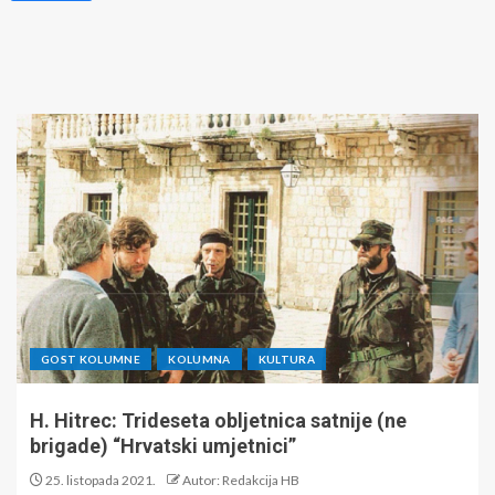
GOST KOLUMNE
KOLUMNA
KULTURA
H. Hitrec: Trideseta obljetnica satnije (ne
brigade) “Hrvatski umjetnici”
25. listopada 2021.
Autor: Redakcija HB