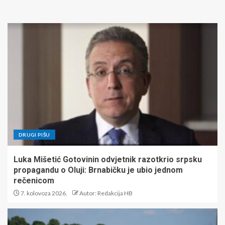
DRUGI PIŠU
Luka Mišetić Gotovinin odvjetnik razotkrio srpsku
propagandu o Oluji: Brnabičku je ubio jednom
rečenicom
7. kolovoza 2026.
Autor: Redakcija HB