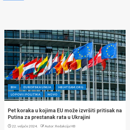
BIH
EUROPSKA UNIJA
HB.HTEAM.ORG
LOPOVI I POLITIKA
NOVO
Pet koraka u kojima EU može izvršiti pritisak na
Putina za prestanak rata u Ukrajini
22. veljače 2024.
Autor: Redakcija HB