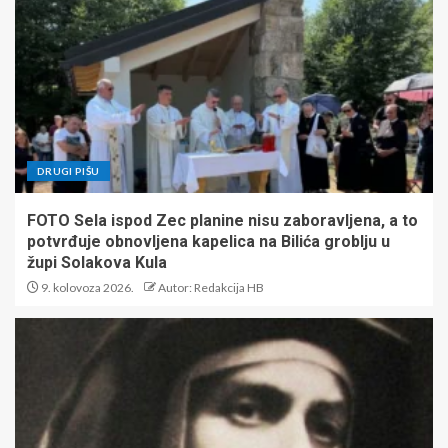
DRUGI PIŠU
FOTO Sela ispod Zec planine nisu zaboravljena, a to
potvrđuje obnovljena kapelica na Bilića groblju u
župi Solakova Kula
9. kolovoza 2026.
Autor: Redakcija HB