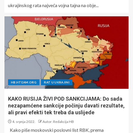
ukrajinskog rata najveća vojna tajna na obje...
HB.HTEAM.ORG
RAT U UKRAJINI
KAKO RUSIJA ŽIVI POD SANKCIJAMA: Do sada
nezapamćene sankcije počinju davati rezultate,
ali pravi efekti tek treba da uslijede
4. srpnja 2022.
Autor: Redakcija HB
Kako piše moskovski poslovni list RBK, prema