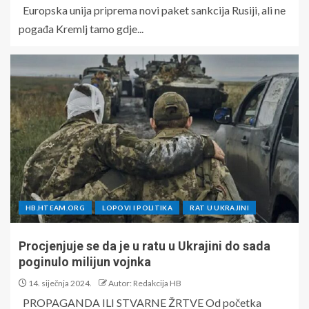
Europska unija priprema novi paket sankcija Rusiji, ali ne
pogađa Kremlj tamo gdje...
HB.HTEAM.ORG
LOPOVI I POLITIKA
RAT U UKRAJINI
Procjenjuje se da je u ratu u Ukrajini do sada
poginulo milijun vojnka
14. siječnja 2024.
Autor: Redakcija HB
PROPAGANDA ILI STVARNE ŽRTVE Od početka