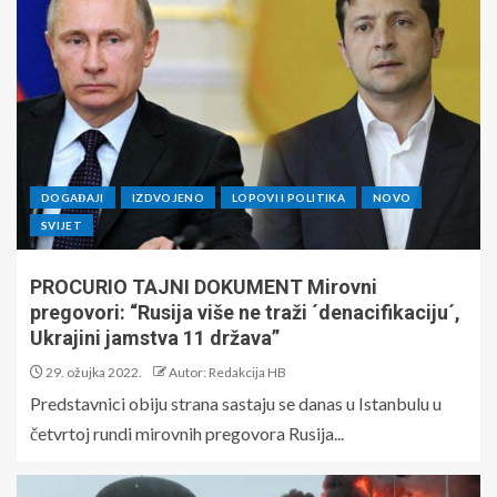
DOGAĐAJI
IZDVOJENO
LOPOVI I POLITIKA
NOVO
SVIJET
PROCURIO TAJNI DOKUMENT Mirovni
pregovori: “Rusija više ne traži ´denacifikaciju´,
Ukrajini jamstva 11 država”
29. ožujka 2022.
Autor: Redakcija HB
Predstavnici obiju strana sastaju se danas u Istanbulu u
četvrtoj rundi mirovnih pregovora Rusija...