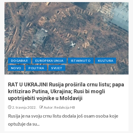
DOGAĐAJI
EUROPSKA UNIJA
ISTAKNUTO
KULTURA
NOVO
POLITIKA
SVIJET
RAT U UKRAJINI Rusija proširila crnu listu; papa
kritizirao Putina, Ukrajina; Rusi bi mogli
upotrijebiti vojnike u Moldaviji
2. travnja 2022.
Autor: Redakcija HB
Rusija je na svoju crnu listu dodala još osam osoba koje
optužuje da su...