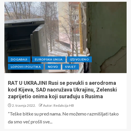
DOGAĐAJI
EUROPSKA UNIJA
IZDVOJENO
LOPOVI I POLITIKA
NOVO
SVIJET
RAT U UKRAJINI Rusi se povukli s aerodroma
kod Kijeva, SAD naoružava Ukrajinu, Zelenski
zaprijetio onima koji surađuju s Rusima
2. travnja 2022.
Autor: Redakcija HB
“Teške bitke su pred nama. Ne možemo razmišljati tako
da smo već prošli sve...