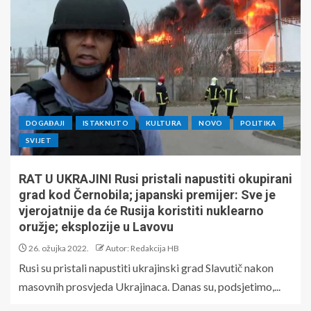
DOGAĐAJI
ISTAKNUTO
KULTURA
NOVO
POLITIKA
SVIJET
RAT U UKRAJINI Rusi pristali napustiti okupirani
grad kod Černobila; japanski premijer: Sve je
vjerojatnije da će Rusija koristiti nuklearno
oružje; eksplozije u Lavovu
26. ožujka 2022.
Autor: Redakcija HB
Rusi su pristali napustiti ukrajinski grad Slavutič nakon
masovnih prosvjeda Ukrajinaca. Danas su, podsjetimo,...