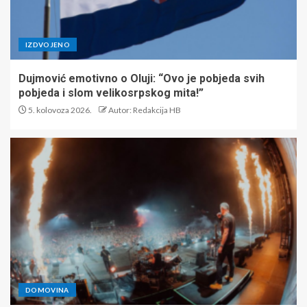
IZDVOJENO
Dujmović emotivno o Oluji: “Ovo je pobjeda svih
pobjeda i slom velikosrpskog mita!”
5. kolovoza 2026.
Autor: Redakcija HB
DOMOVINA