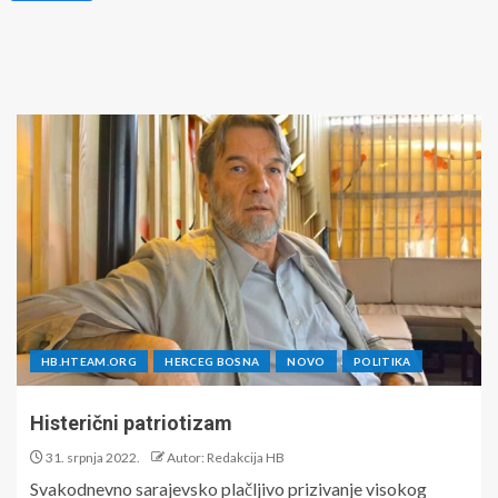
HB.HTEAM.ORG
HERCEG BOSNA
NOVO
POLITIKA
Histerični patriotizam
31. srpnja 2022.
Autor: Redakcija HB
Svakodnevno sarajevsko plačljivo prizivanje visokog