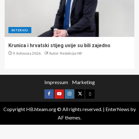
INTERVJU
Krunica i hrvatski stijeg uvije su bili zajedno
9. kolovoza 2026.
Autor: Redakcija HB
Impressum
Marketing
Copyright HB.hteam.org © All rights reserved.
|
EnterNews
by
AF themes.