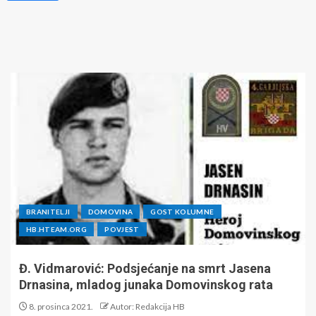
BRANITELJI
DOMOVINA
GOST KOLUMNE
HB.HTEAM.ORG
POVJEST
Đ. Vidmarović: Podsjećanje na smrt Jasena
Drnasina, mladog junaka Domovinskog rata
8. prosinca 2021.
Autor: Redakcija HB