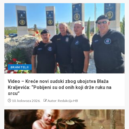
BRANITELJI
Video – Kreće novi sudski zbog ubojstva Blaža
Kraljevića: “Pobijeni su od onih koji drže ruku na
srcu”
10. kolovoza 2026.
Autor: Redakcija HB