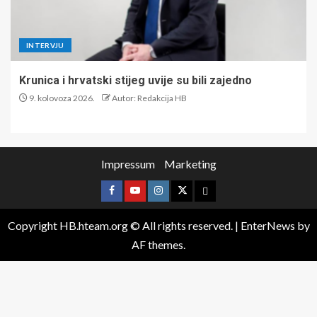
INTERVJU
Krunica i hrvatski stijeg uvije su bili zajedno
9. kolovoza 2026.
Autor: Redakcija HB
Impressum
Marketing
Copyright HB.hteam.org © All rights reserved.
|
EnterNews
by
AF themes.