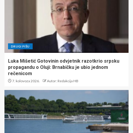
DRUGI PIŠU
Luka Mišetić Gotovinin odvjetnik razotkrio srpsku
propagandu o Oluji: Brnabičku je ubio jednom
rečenicom
7. kolovoza 2026.
Autor: Redakcija HB