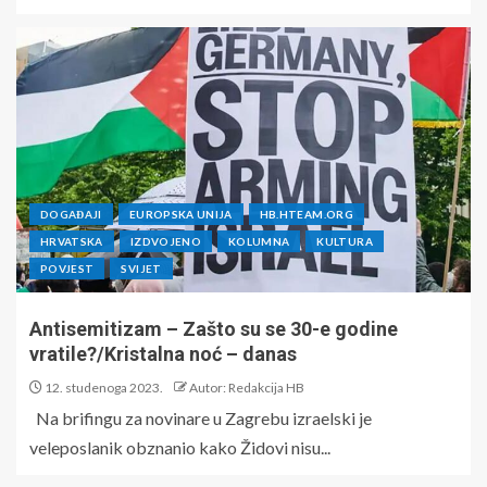
DOGAĐAJI
EUROPSKA UNIJA
HB.HTEAM.ORG
HRVATSKA
IZDVOJENO
KOLUMNA
KULTURA
POVJEST
SVIJET
Antisemitizam – Zašto su se 30-e godine
vratile?/Kristalna noć – danas
12. studenoga 2023.
Autor: Redakcija HB
Na brifingu za novinare u Zagrebu izraelski je
veleposlanik obznanio kako Židovi nisu...