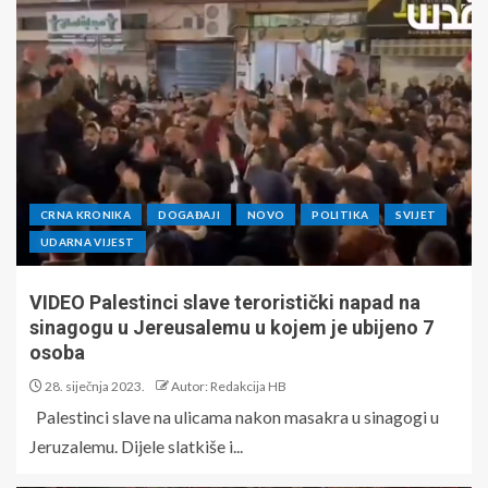
CRNA KRONIKA
DOGAĐAJI
NOVO
POLITIKA
SVIJET
UDARNA VIJEST
VIDEO Palestinci slave teroristički napad na
sinagogu u Jereusalemu u kojem je ubijeno 7
osoba
28. siječnja 2023.
Autor: Redakcija HB
Palestinci slave na ulicama nakon masakra u sinagogi u
Jeruzalemu. Dijele slatkiše i...