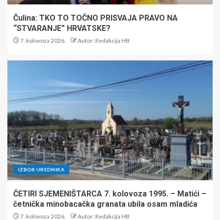
Čulina: TKO TO TOČNO PRISVAJA PRAVO NA
“STVARANJE” HRVATSKE?
7. kolovoza 2026.
Autor: Redakcija HB
IZBOR UREDNIKA
ČETIRI SJEMENIŠTARCA 7. kolovoza 1995. – Matići –
četnička minobacačka granata ubila osam mladića
7. kolovoza 2026.
Autor: Redakcija HB