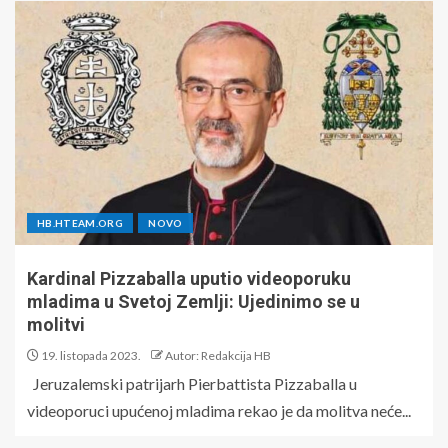
HB.HTEAM.ORG
NOVO
Kardinal Pizzaballa uputio videoporuku
mladima u Svetoj Zemlji: Ujedinimo se u
molitvi
19. listopada 2023.
Autor: Redakcija HB
Jeruzalemski patrijarh Pierbattista Pizzaballa u
videoporuci upućenoj mladima rekao je da molitva neće...