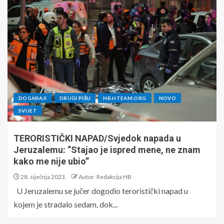
DOGAĐAJI
DRUGI PIŠU
HB.HTEAM.ORG
NOVO
SVIJET
TERORISTIČKI NAPAD/Svjedok napada u
Jeruzalemu: “Stajao je ispred mene, ne znam
kako me nije ubio”
28. siječnja 2023.
Autor: Redakcija HB
U Jeruzalemu se jučer dogodio teroristički napad u
kojem je stradalo sedam, dok...