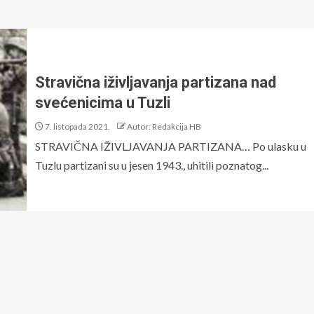
Stravična iživljavanja partizana nad
svećenicima u Tuzli
7. listopada 2021.
Autor: Redakcija HB
STRAVIČNA IŽIVLJAVANJA PARTIZANA… Po ulasku u
Tuzlu partizani su u jesen 1943., uhitili poznatog...