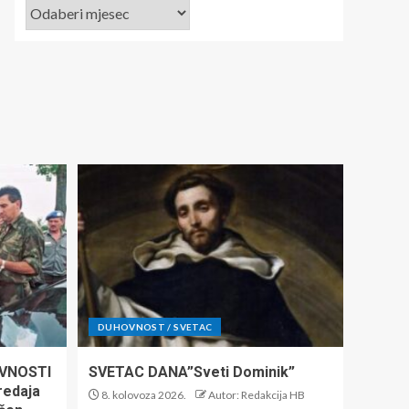
DUHOVNOST / SVETAC
VNOSTI
SVETAC DANA”Sveti Dominik”
predaja
8. kolovoza 2026.
Autor: Redakcija HB