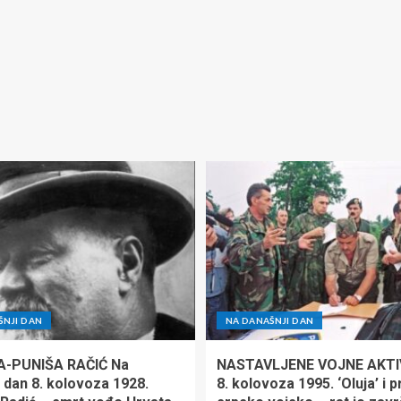
ŠNJI DAN
NA DANAŠNJI DAN
A-PUNIŠA RAČIĆ Na
NASTAVLJENE VOJNE AKTI
 dan 8. kolovoza 1928.
8. kolovoza 1995. ‘Oluja’ i 