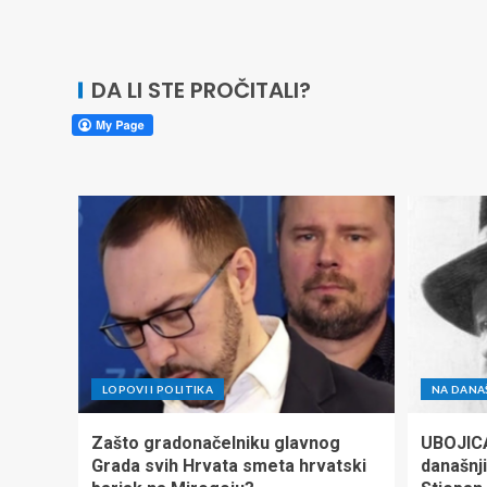
DA LI STE PROČITALI?
LOPOVI I POLITIKA
NA DANA
Zašto gradonačelniku glavnog
UBOJIC
Grada svih Hrvata smeta hrvatski
današnji