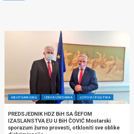
HB.HTEAM.ORG
IZBOR UREDNIKA
LOPOVI I POLITIKA
PREDSJEDNIK HDZ BiH SA ŠEFOM
IZASLANSTVA EU U BiH ČOVIĆ Mostarski
sporazum žurno provesti, otkloniti sve oblike