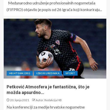
Međunarodno udruženje profesionalnih nogometaša
(FIFPRO) objavilo je popis od 26 igrača koji konkuriraju...
HB.HTEAM.ORG
IZBOR UREDNIKA
SPORT
Petković Atmosfera je fantastična, što je
možda apsurdno…
20. lipnja 2021.
Autor: Redakcija HB
Na konferenciji za medije hrvatske nogometne