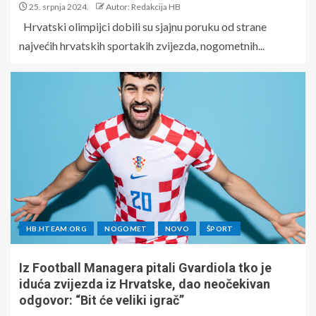
25. srpnja 2024.
Autor: Redakcija HB
Hrvatski olimpijci dobili su sjajnu poruku od strane
najvećih hrvatskih sportakih zvijezda, nogometnih...
HB.HTEAM.ORG
NOGOMET
NOVO
ŠPORT
Iz Football Managera pitali Gvardiola tko je
iduća zvijezda iz Hrvatske, dao neočekivan
odgovor: “Bit će veliki igrač”