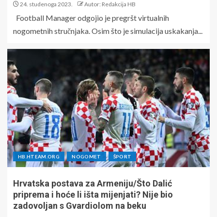
24. studenoga 2023.
Autor: Redakcija HB
Football Manager odgojio je pregršt virtualnih
nogometnih stručnjaka. Osim što je simulacija uskakanja...
HB.HTEAM.ORG
NOGOMET
ŠPORT
Hrvatska postava za Armeniju/Što Dalić
priprema i hoće li išta mijenjati? Nije bio
zadovoljan s Gvardiolom na beku