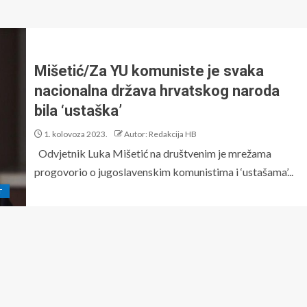
Mišetić/Za YU komuniste je svaka
nacionalna država hrvatskog naroda
bila ‘ustaška’
1. kolovoza 2023.
Autor: Redakcija HB
Odvjetnik Luka Mišetić na društvenim je mrežama
progovorio o jugoslavenskim komunistima i ‘ustašama’...
T