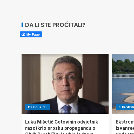
DA LI STE PROČITALI?
DRUGI PIŠU
EUROPSK
Luka Mišetić Gotovinin odvjetnik
Ekstrem
razotkrio srpsku propagandu o
izvanre