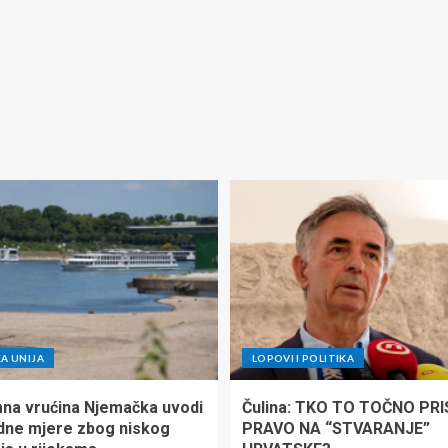
A UNIJA
LOPOVI I POLITIKA
na vrućina Njemačka uvodi
Čulina: TKO TO TOČNO PR
dne mjere zbog niskog
PRAVO NA “STVARANJE”