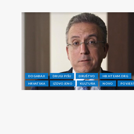
DOGAĐAJI
DRUGI PIŠU
DRUŠTVO
HB.HTEAM.ORG
HRVATSKA
IZDVOJENO
KULTURA
NOVO
POVJES