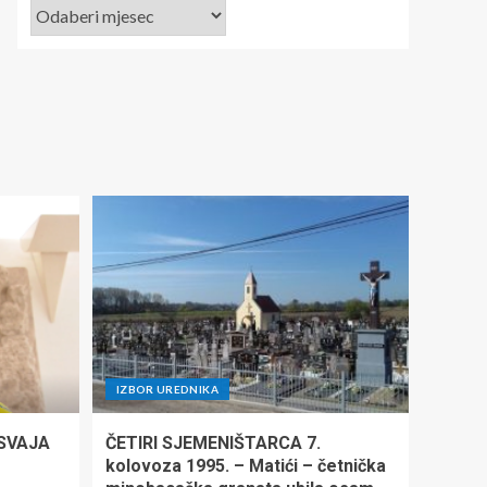
IZBOR UREDNIKA
ISVAJA
ČETIRI SJEMENIŠTARCA 7.
kolovoza 1995. – Matići – četnička