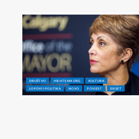
DRUŠTVO
HB.HTEAM.ORG
KULTURA
LOPOVI I POLITIKA
NOVO
POVJEST
SVIJET