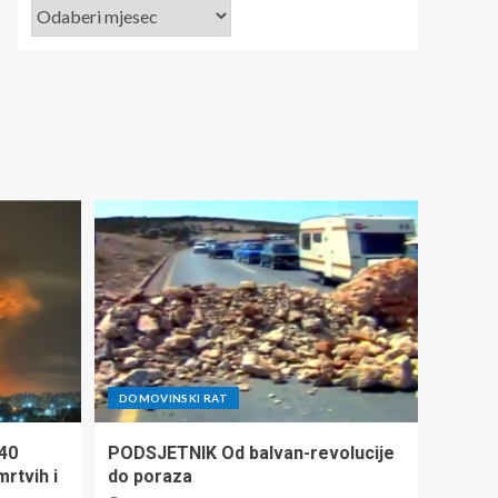
DOMOVINSKI RAT
140
PODSJETNIK Od balvan-revolucije
mrtvih i
do poraza