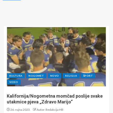
KULTURA
NOGOMET
NOVO
RELIGIJA
ŠPORT
VIDEO
Kalifornija/Nogometna momčad poslije svake
utakmice pjeva „Zdravo Marijo“
26. rujna 2023.
Autor: Redakcija HB