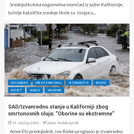
Srednjoškolska nogometna momčad iz južne Kalifornije,
točnije katoličke srednje škole sv. Josipa u...
DOGAĐAJI
HB.HTEAM.ORG
ISTAKNUTO
NOVO
SVIJET
VIDEO
VRIJEME
SAD/Izvanredno stanje u Kaliforniji zbog
smrtonosnih oluja: “Oborine su ekstremne”
15. siječnja 2023.
Autor: Redakcija HB
Američki predsjednik Joe Biden proglasio je izvanredno