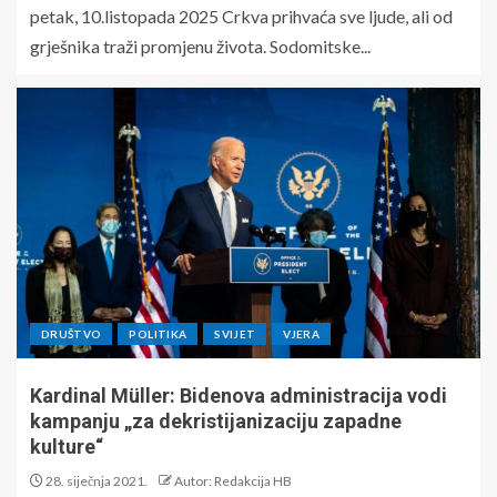
petak, 10.listopada 2025 Crkva prihvaća sve ljude, ali od
grješnika traži promjenu života. Sodomitske...
DRUŠTVO
POLITIKA
SVIJET
VJERA
Kardinal Müller: Bidenova administracija vodi
kampanju „za dekristijanizaciju zapadne
kulture“
28. siječnja 2021.
Autor: Redakcija HB