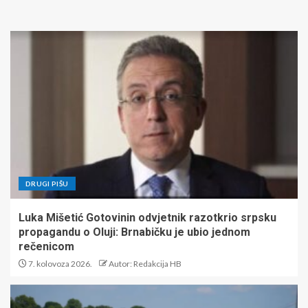
DRUGI PIŠU
Luka Mišetić Gotovinin odvjetnik razotkrio srpsku
propagandu o Oluji: Brnabičku je ubio jednom
rečenicom
7. kolovoza 2026.
Autor: Redakcija HB