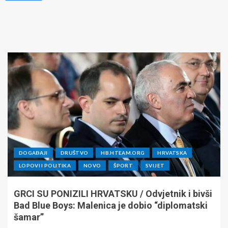
DOGAĐAJI
DRUŠTVO
HB.HTEAM.ORG
HRVATSKA
LOPOVI I POLITIKA
NOVO
ŠPORT
SVIJET
GRCI SU PONIZILI HRVATSKU / Odvjetnik i bivši
Bad Blue Boys: Malenica je dobio “diplomatski
šamar”