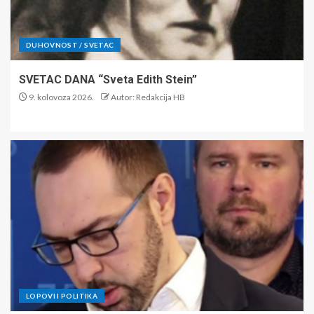
DUHOVNOST / SVETAC
SVETAC DANA “Sveta Edith Stein”
9. kolovoza 2026.
Autor: Redakcija HB
LOPOVI I POLITIKA