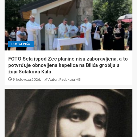
DRUGI PIŠU
FOTO Sela ispod Zec planine nisu zaboravljena, a to
potvrđuje obnovljena kapelica na Bilića groblju u
župi Solakova Kula
9. kolovoza 2026.
Autor: Redakcija HB