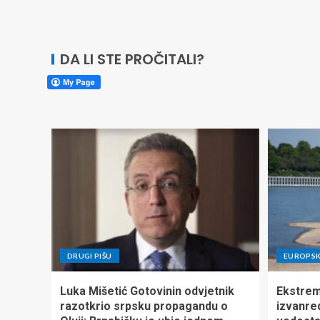
DA LI STE PROČITALI?
DRUGI PIŠU
EUROPSK
Luka Mišetić Gotovinin odvjetnik
Ekstrem
razotkrio srpsku propagandu o
izvanre