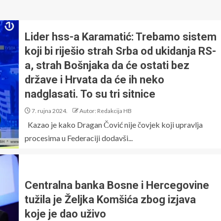
Lider hss-a Karamatić: Trebamo sistem
koji bi riješio strah Srba od ukidanja RS-
a, strah Bošnjaka da će ostati bez
države i Hrvata da će ih neko
nadglasati. To su tri sitnice
7. rujna 2024.
Autor: Redakcija HB
Kazao je kako Dragan Čović nije čovjek koji upravlja
procesima u Federaciji dodavši...
Centralna banka Bosne i Hercegovine
tužila je Željka Komšića zbog izjava
koje je dao uživo