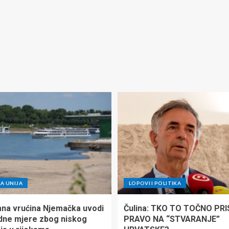
A UNIJA
LOPOVI I POLITIKA
na vrućina Njemačka uvodi
Čulina: TKO TO TOČNO PR
dne mjere zbog niskog
PRAVO NA “STVARANJE”