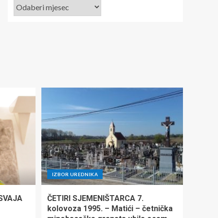
IZBOR UREDNIKA
ISVAJA
ČETIRI SJEMENIŠTARCA 7.
kolovoza 1995. – Matići – četnička