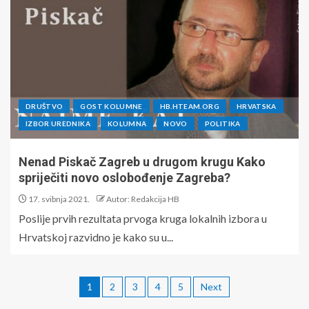
DRUŠTVO
GOST KOLUMNE
HB.HTEAM.ORG
HRVATSKA
IZBOR UREDNIKA
KOLUMNA
NOVO
POLITIKA
Nenad Piskač Zagreb u drugom krugu Kako
spriječiti novo oslobođenje Zagreba?
17. svibnja 2021.
Autor: Redakcija HB
Poslije prvih rezultata prvoga kruga lokalnih izbora u
Hrvatskoj razvidno je kako su u...
1
2
3
4
5
Next