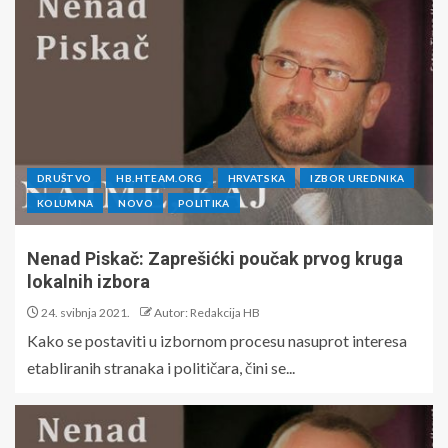
DRUŠTVO
HB.HTEAM.ORG
HRVATSKA
IZBOR UREDNIKA
KOLUMNA
NOVO
POLITIKA
Nenad Piskač: Zaprešićki poučak prvog kruga
lokalnih izbora
24. svibnja 2021.
Autor: Redakcija HB
Kako se postaviti u izbornom procesu nasuprot interesa
etabliranih stranaka i političara, čini se...