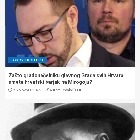
LOPOVI I POLITIKA
Zašto gradonačelniku glavnog Grada svih Hrvata
smeta hrvatski barjak na Mirogoju?
8. kolovoza 2026.
Autor: Redakcija HB