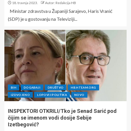
18. travnja 2023.
Autor: Redakcija HB
Ministar zdravstva u Županiji Sarajevo, Haris Vranić
(SDP) je u gostovanju na Televiziji...
BIH
DOGAĐAJI
DRUŠTVO
HB.HTEAM.ORG
IZDVOJENO
LOPOVI I POLITIKA
NOVO
INSPEKTORI OTKRILI/Tko je Senad Sarić pod
čijim se imenom vodi dosije Sebije
Izetbegović?