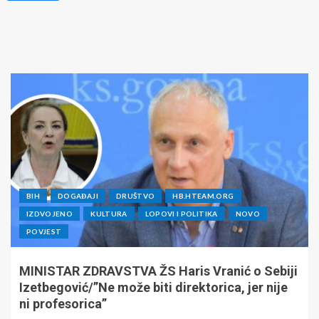
BIH
DOGAĐAJI
DRUŠTVO
HB.HTEAM.ORG
IZDVOJENO
KULTURA
LOPOVI I POLITIKA
NOVO
POVJEST
MINISTAR ZDRAVSTVA ŽS Haris Vranić o Sebiji
Izetbegović/”Ne može biti direktorica, jer nije
ni profesorica”