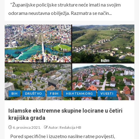
“Županijske policijske strukture neće imati na svojim
odorama neustavna obilježja. Razmatra se način...
BIH
DRUŠTVO
F BIH
HB.HTEAM.ORG
VIJESTI
Islamske ekstremne skupine locirane u četiri
krajiška grada
6. prosinca 2021.
Autor: Redakcija HB
Pored specifične i izuzetno nasilne ratne povijesti,