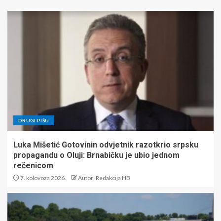
DRUGI PIŠU
Luka Mišetić Gotovinin odvjetnik razotkrio srpsku
propagandu o Oluji: Brnabičku je ubio jednom
rečenicom
7. kolovoza 2026.
Autor: Redakcija HB