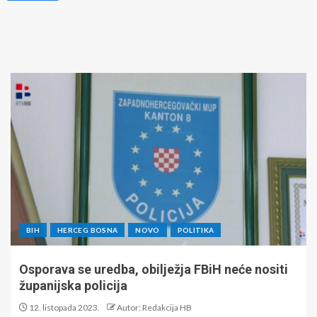
BIH
HERCEG BOSNA
NOVO
POLITIKA
Osporava se uredba, obilježja FBiH neće nositi
županijska policija
12. listopada 2023.
Autor: Redakcija HB