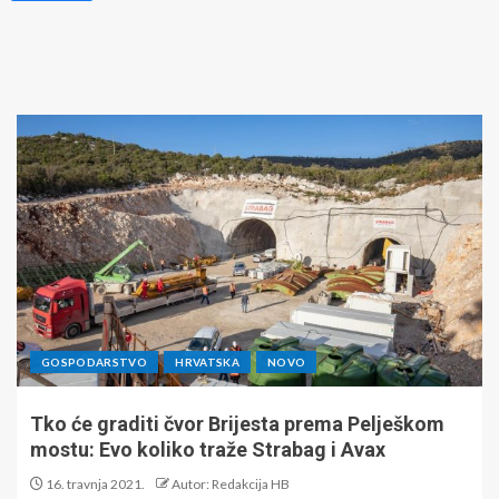
GOSPODARSTVO
HRVATSKA
NOVO
Tko će graditi čvor Brijesta prema Pelješkom
mostu: Evo koliko traže Strabag i Avax
16. travnja 2021.
Autor: Redakcija HB