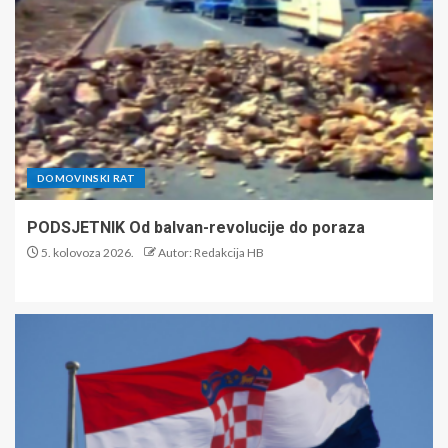
DOMOVINSKI RAT
PODSJETNIK Od balvan-revolucije do poraza
5. kolovoza 2026.
Autor: Redakcija HB