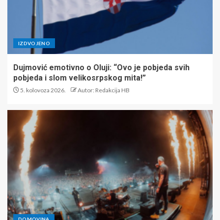
IZDVOJENO
Dujmović emotivno o Oluji: “Ovo je pobjeda svih
pobjeda i slom velikosrpskog mita!”
5. kolovoza 2026.
Autor: Redakcija HB
DOMOVINA