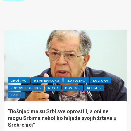
DRUŠTVO
HB.HTEAM.ORG
IZDVOJENO
KULTURA
LOPOVI I POLITIKA
NOVO
POVJEST
RELIGIJA
SVIJET
“Bošnjacima su Srbi sve oprostili, a oni ne
mogu Srbima nekoliko hiljada svojih žrtava u
Srebrenici”