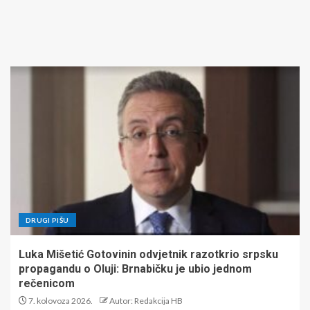
DRUGI PIŠU
Luka Mišetić Gotovinin odvjetnik razotkrio srpsku
propagandu o Oluji: Brnabičku je ubio jednom
rečenicom
7. kolovoza 2026.
Autor: Redakcija HB