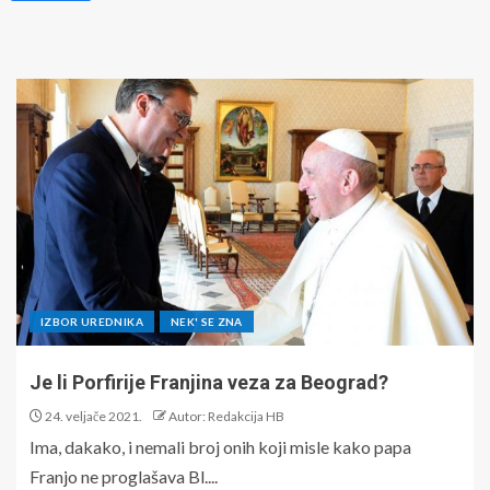
IZBOR UREDNIKA
NEK' SE ZNA
Je li Porfirije Franjina veza za Beograd?
24. veljače 2021.
Autor: Redakcija HB
Ima, dakako, i nemali broj onih koji misle kako papa
Franjo ne proglašava Bl....