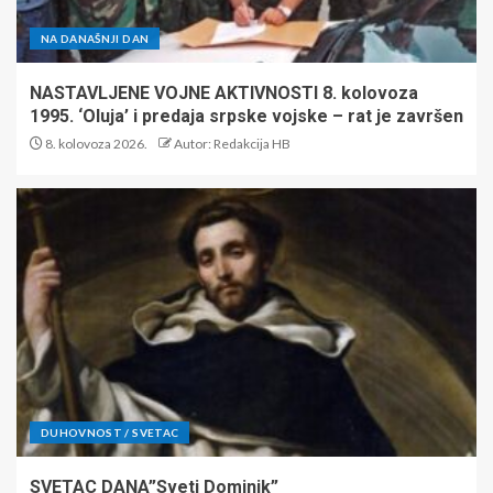
NA DANAŠNJI DAN
NASTAVLJENE VOJNE AKTIVNOSTI 8. kolovoza
1995. ‘Oluja’ i predaja srpske vojske – rat je završen
8. kolovoza 2026.
Autor: Redakcija HB
DUHOVNOST / SVETAC
SVETAC DANA”Sveti Dominik”