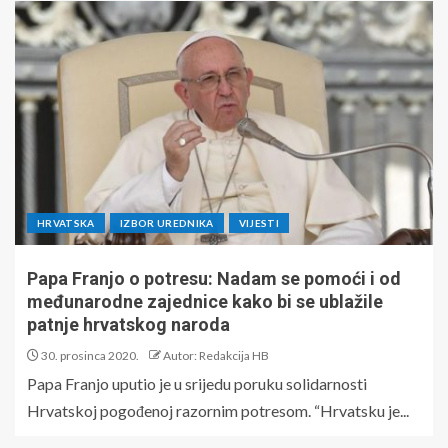
HRVATSKA
IZBOR UREDNIKA
VIJESTI
Papa Franjo o potresu: Nadam se pomoći i od
međunarodne zajednice kako bi se ublažile
patnje hrvatskog naroda
30. prosinca 2020.
Autor: Redakcija HB
Papa Franjo uputio je u srijedu poruku solidarnosti
Hrvatskoj pogođenoj razornim potresom. “Hrvatsku je...