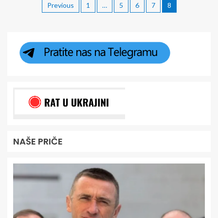
Previous
1
…
5
6
7
8
NAŠE PRIČE