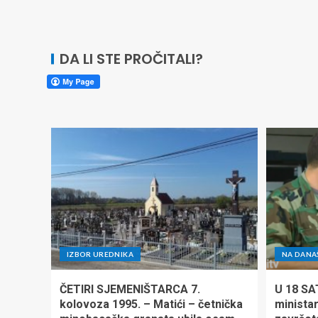
DA LI STE PROČITALI?
IZBOR UREDNIKA
NA DANA
ČETIRI SJEMENIŠTARCA 7.
U 18 SA
kolovoza 1995. – Matići – četnička
minista