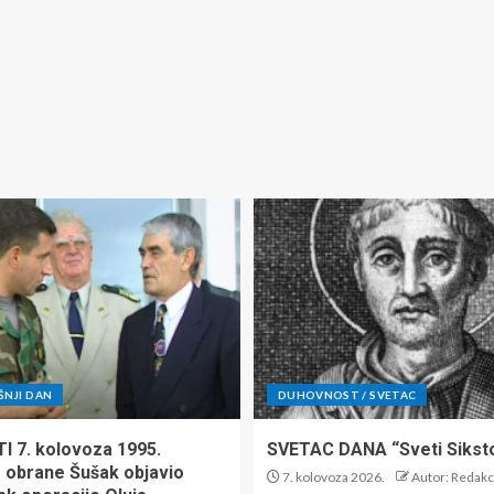
ŠNJI DAN
DUHOVNOST / SVETAC
TI 7. kolovoza 1995.
SVETAC DANA “Sveti Siksto 
r obrane Šušak objavio
7. kolovoza 2026.
Autor: Redakc