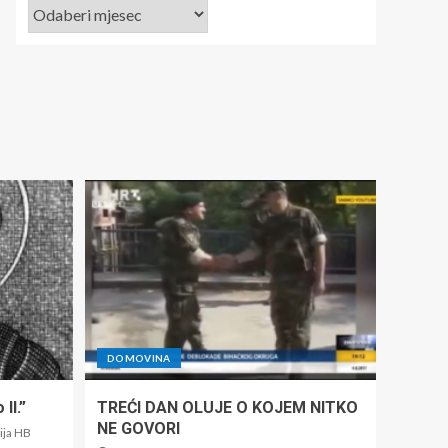
DOMOVINA
II.”
TREĆI DAN OLUJE O KOJEM NITKO
NE GOVORI
ija HB