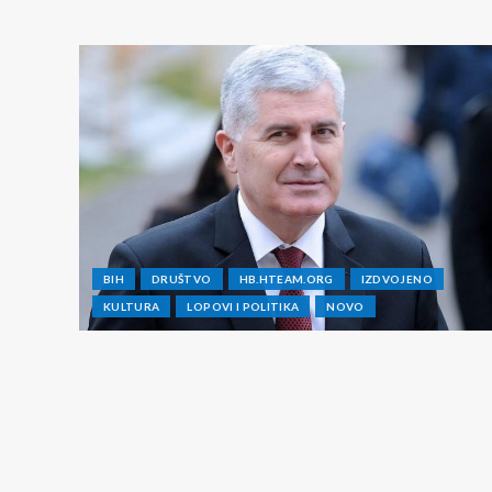
BIH
DRUŠTVO
HB.HTEAM.ORG
IZDVOJENO
KULTURA
LOPOVI I POLITIKA
NOVO