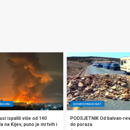
RAJINI
DOMOVINSKI RAT
si ispalili više od 140
PODSJETNIK Od balvan-rev
la na Kijev, puno je mrtvih i
do poraza