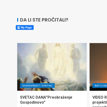
DA LI STE PROČITALI?
DUHOVNOST / SVETAC
RAT U UK
SVETAC DANA”Preobraženje
VIDEO Ru
Gospodinovo”
projekti