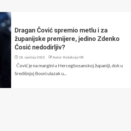
Dragan Čović spremio metlu i za
županijske premijere, jedino Zdenko
Ćosić nedodirljiv?
18. siječnja 2023.
Autor: Redakcija HB
Čović je na margini u Hercegbosanskoj županiji, dok u
Središnjoj Bosni ulazak u...