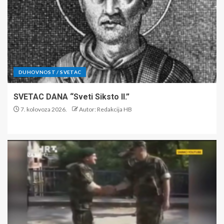
DUHOVNOST / SVETAC
SVETAC DANA “Sveti Siksto II.”
7. kolovoza 2026.
Autor: Redakcija HB