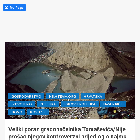
GOSPODARSTVO
HB.HTEAM.ORG
HRVATSKA
IZDVOJENO
KULTURA
LOPOVI I POLITIKA
NAŠE PRIČE
NOVO
POVJEST
Veliki poraz gradonačelnika Tomaševića/Nije
prošao njegov kontroverzni prijedlog o najmu