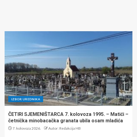
IZBOR UREDNIKA
ČETIRI SJEMENIŠTARCA 7. kolovoza 1995. – Matići –
četnička minobacačka granata ubila osam mladića
7. kolovoza 2026.
Autor: Redakcija HB