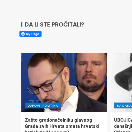
DA LI STE PROČITALI?
LOPOVI I POLITIKA
NA DANA
Zašto gradonačelniku glavnog
UBOJIC
Grada svih Hrvata smeta hrvatski
današnji