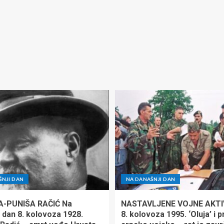
ŠNJI DAN
NA DANAŠNJI DAN
A-PUNIŠA RAČIĆ Na
NASTAVLJENE VOJNE AKTI
 dan 8. kolovoza 1928.
8. kolovoza 1995. ‘Oluja’ i 