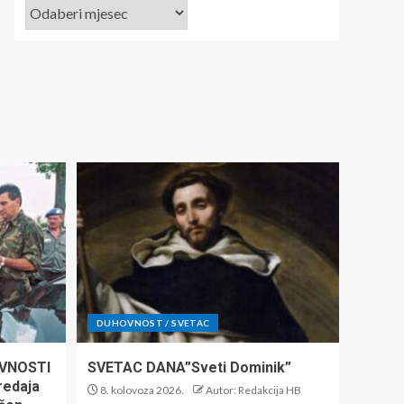
DUHOVNOST / SVETAC
VNOSTI
SVETAC DANA”Sveti Dominik”
predaja
8. kolovoza 2026.
Autor: Redakcija HB