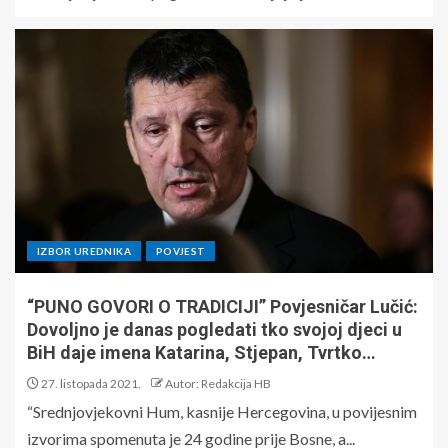
IZBOR UREDNIKA
POVJEST
“PUNO GOVORI O TRADICIJI” Povjesničar Lučić:
Dovoljno je danas pogledati tko svojoj djeci u
BiH daje imena Katarina, Stjepan, Tvrtko…
27. listopada 2021.
Autor: Redakcija HB
“Srednjovjekovni Hum, kasnije Hercegovina, u povijesnim
izvorima spomenuta je 24 godine prije Bosne, a...