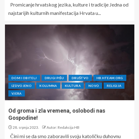
Promicanje hrvatskog jezika, kulture i tradicije Jedna od
najstarijih kulturnih manifestacija Hrvata u...
DOM I OBITELJ
DRUGI PIŠU
DRUŠTVO
HB.HTEAM.ORG
IZDVOJENO
KOLUMNA
KULTURA
NOVO
RELIGIJA
VJERA
Od groma i zla vremena, oslobodi nas
Gospodine!
28. srpnja 2023.
Autor: Redakcija HB
Čini mi se da smo zaboravili svoju katoličku duhovnu