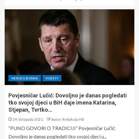
HERCEG BOSNA
VIJESTI
Povjesničar Lučić: Dovoljno je danas pogledati
tko svojoj djeci u BiH daje imena Katarina,
Stjepan, Tvrtko…
29. listopada 2021.
Autor: Redakcija HB
“PUNO GOVORI O TRADICIJI” Povjesničar Lučić:
Dovoljno je danas pogledati tko svojoj djeci u...