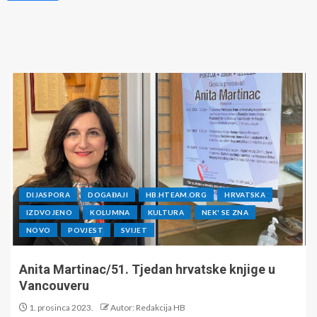
DIJASPORA
DOGAĐAJI
HB.HTEAM.ORG
HRVATSKA
IZDVOJENO
KOLUMNA
KULTURA
NEK' SE ZNA
NOVO
POVJEST
SVIJET
Anita Martinac/51. Tjedan hrvatske knjige u
Vancouveru
1. prosinca 2023.
Autor: Redakcija HB