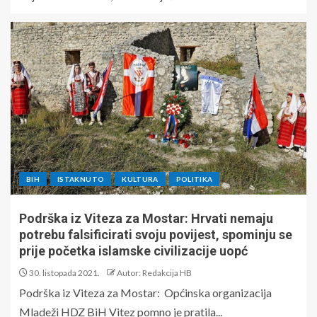
BIH
ISTAKNUTO
KULTURA
POLITIKA
Podrška iz Viteza za Mostar: Hrvati nemaju
potrebu falsificirati svoju povijest, spominju se
prije početka islamske civilizacije uopć
30. listopada 2021.
Autor: Redakcija HB
Podrška iz Viteza za Mostar: Općinska organizacija
Mladeži HDZ BiH Vitez pomno je pratila...