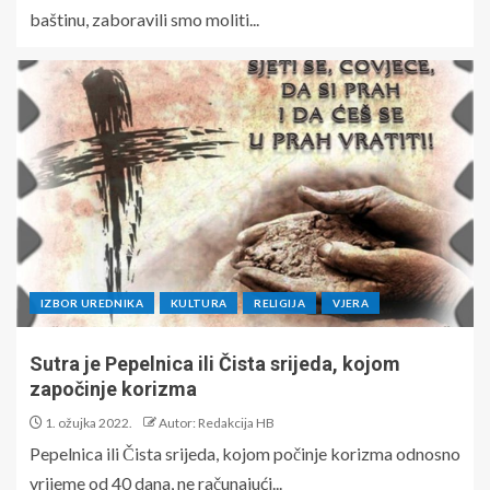
baštinu, zaboravili smo moliti...
IZBOR UREDNIKA
KULTURA
RELIGIJA
VJERA
Sutra je Pepelnica ili Čista srijeda, kojom
započinje korizma
1. ožujka 2022.
Autor: Redakcija HB
Pepelnica ili Čista srijeda, kojom počinje korizma odnosno
vrijeme od 40 dana, ne računajući...