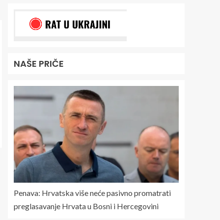
NAŠE PRIČE
Penava: Hrvatska više neće pasivno promatrati
preglasavanje Hrvata u Bosni i Hercegovini