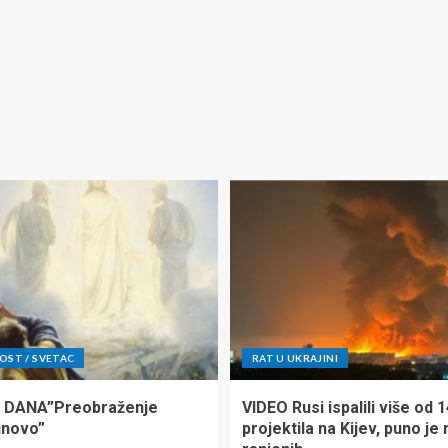
ST / SVETAC
RAT U UKRAJINI
 DANA”Preobraženje
VIDEO Rusi ispalili više od 
inovo”
projektila na Kijev, puno je 