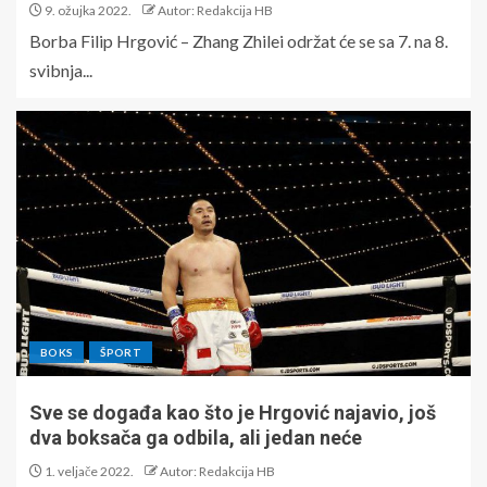
9. ožujka 2022.
Autor: Redakcija HB
Borba Filip Hrgović – Zhang Zhilei održat će se sa 7. na 8.
svibnja...
BOKS
ŠPORT
Sve se događa kao što je Hrgović najavio, još
dva boksača ga odbila, ali jedan neće
1. veljače 2022.
Autor: Redakcija HB