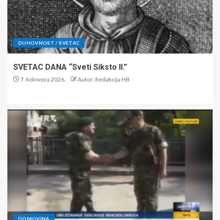
DUHOVNOST / SVETAC
SVETAC DANA “Sveti Siksto II.”
7. kolovoza 2026.
Autor: Redakcija HB
DOMOVINA