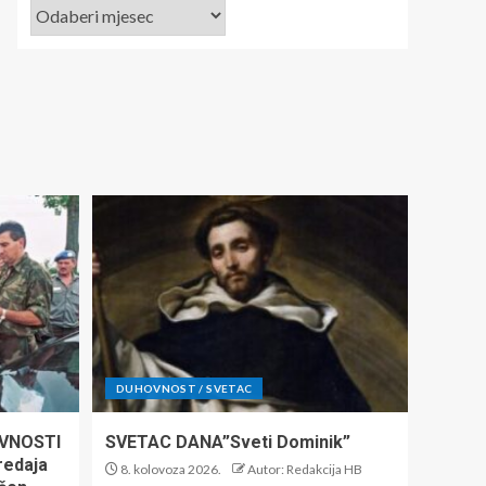
DUHOVNOST / SVETAC
VNOSTI
SVETAC DANA”Sveti Dominik”
predaja
8. kolovoza 2026.
Autor: Redakcija HB