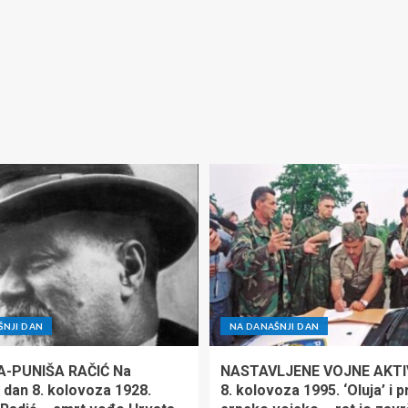
ŠNJI DAN
NA DANAŠNJI DAN
A-PUNIŠA RAČIĆ Na
NASTAVLJENE VOJNE AKTI
 dan 8. kolovoza 1928.
8. kolovoza 1995. ‘Oluja’ i 