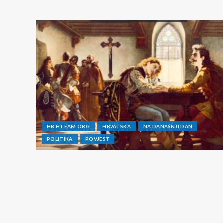
HB.HTEAM.ORG
HRVATSKA
NA DANAŠNJI DAN
POLITIKA
POVJEST