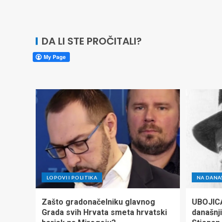
DA LI STE PROČITALI?
LOPOVI I POLITIKA
NA DANA
Zašto gradonačelniku glavnog
UBOJIC
Grada svih Hrvata smeta hrvatski
današnji