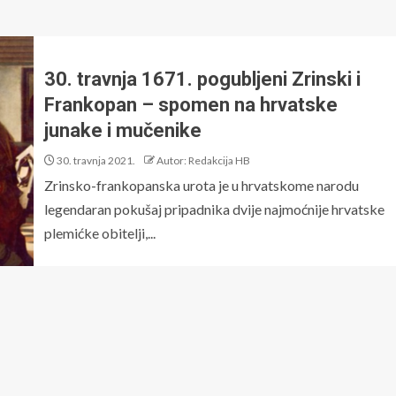
30. travnja 1671. pogubljeni Zrinski i
Frankopan – spomen na hrvatske
junake i mučenike
30. travnja 2021.
Autor: Redakcija HB
Zrinsko-frankopanska urota je u hrvatskome narodu
legendaran pokušaj pripadnika dvije najmoćnije hrvatske
plemićke obitelji,...