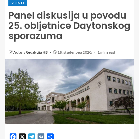
VIJESTI
Panel diskusija u povodu
25. obljetnice Daytonskog
sporazuma
Autor: Redakcija HB
18. studenoga 2020.
1 min read
Facebook
X
Telegram
VK
Share