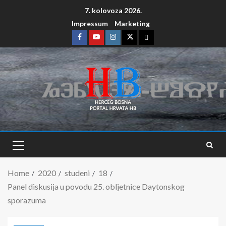
7. kolovoza 2026.
Impressum
Marketing
Home
2020
studeni
18
Panel diskusija u povodu 25. obljetnice Daytonskog
sporazuma