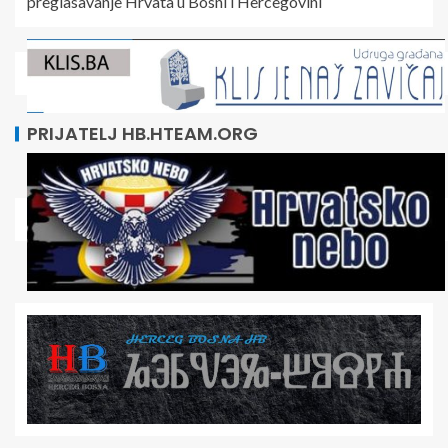
preglasavanje Hrvata u Bosni i Hercegovini
PRIJATELJ HB.HTEAM.ORG