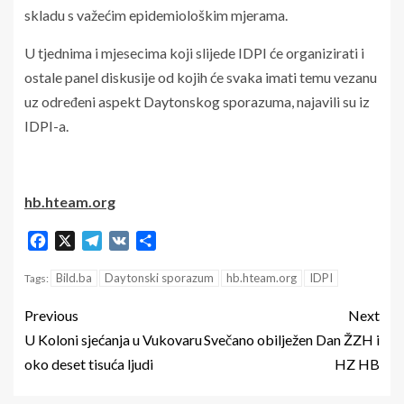
skladu s važećim epidemiološkim mjerama.
U tjednima i mjesecima koji slijede IDPI će organizirati i
ostale panel diskusije od kojih će svaka imati temu vezanu
uz određeni aspekt Daytonskog sporazuma, najavili su iz
IDPI-a.
hb.hteam.org
Facebook
X
Telegram
VK
Share
Bild.ba
Daytonski sporazum
hb.hteam.org
IDPI
Tags:
Previous
Next
U Koloni sjećanja u Vukovaru
Svečano obilježen Dan ŽZH i
oko deset tisuća ljudi
HZ HB