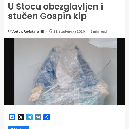
U Stocu obezglavljen i
stučen Gospin kip
Autor: Redakcija HB
21. studenoga 2020.
1 min read
Facebook
X
Telegram
VK
Share