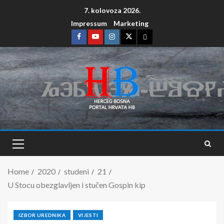
7. kolovoza 2026.
Impressum
Marketing
Home
2020
studeni
21
U Stocu obezglavljen i stučen Gospin kip
IZBOR UREDNIKA
VIJESTI