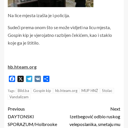
Na lice mjesta izašla je i policija.
Sudeći prema onom što se može vidjeti na licu mjesta,
Gospin kip je vjerojatno razbijen čekićem, kao i staklo
koje ga je štitilo.
hb.hteam.org
Facebook
X
Telegram
VK
Share
Bild.ba
Gospin kip
hb.hteam.org
MUP HNŽ
Stolac
Tags:
Vandalizam
Previous
Next
DAYTONSKI
Izetbegović odbio ruskog
SPORAZUM/Holbrooke
veleposlanika, smetaju mu