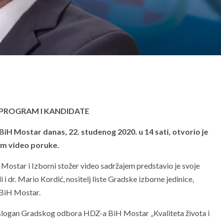
 PROGRAM I KANDIDATE
H Mostar danas, 22. studenog 2020. u 14 sati, otvorio je
em video poruke.
star i Izborni stožer video sadržajem predstavio je svoje
i dr. Mario Kordić, nositelj liste Gradske izborne jedinice,
 BiH Mostar.
i slogan Gradskog odbora HDZ-a BiH Mostar „Kvaliteta života i