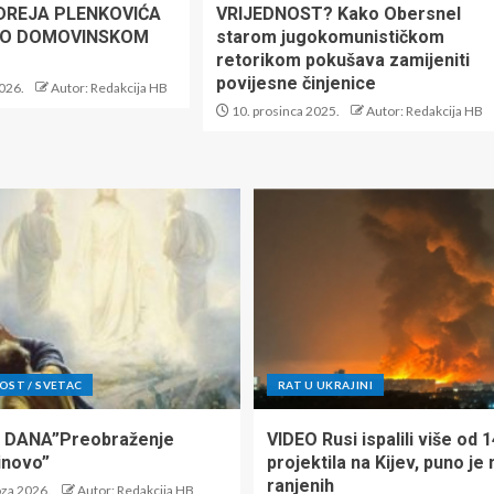
DREJA PLENKOVIĆA
VRIJEDNOST? Kako Obersnel
 O DOMOVINSKOM
starom jugokomunističkom
retorikom pokušava zamijeniti
povijesne činjenice
2026.
Autor: Redakcija HB
10. prosinca 2025.
Autor: Redakcija HB
ST / SVETAC
RAT U UKRAJINI
 DANA”Preobraženje
VIDEO Rusi ispalili više od 
inovo”
projektila na Kijev, puno je 
ranjenih
oza 2026.
Autor: Redakcija HB