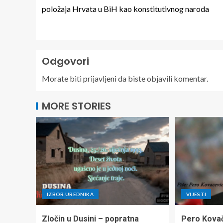
položaja Hrvata u BiH kao konstitutivnog naroda
Odgovori
Morate biti
prijavljeni
da biste objavili komentar.
MORE STORIES
IZBOR UREDNIKA
VIJESTI
Zločin u Dusini – popratna
Pero Kova