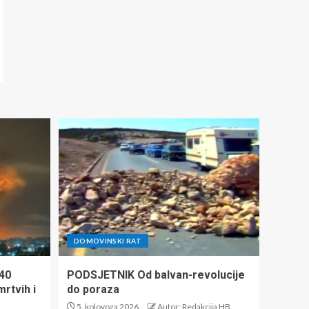
DOMOVINSKI RAT
140
PODSJETNIK Od balvan-revolucije
mrtvih i
do poraza
5. kolovoza 2026.
Autor: Redakcija HB