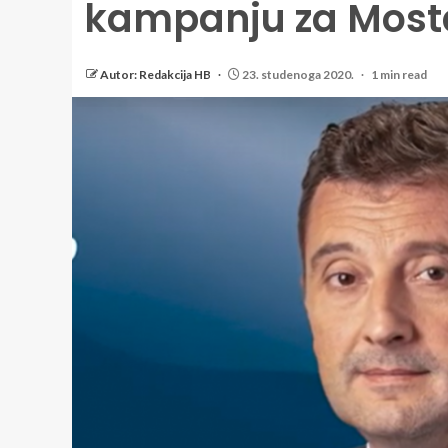
kampanju za Most
Autor: Redakcija HB
23. studenoga 2020.
1 min read