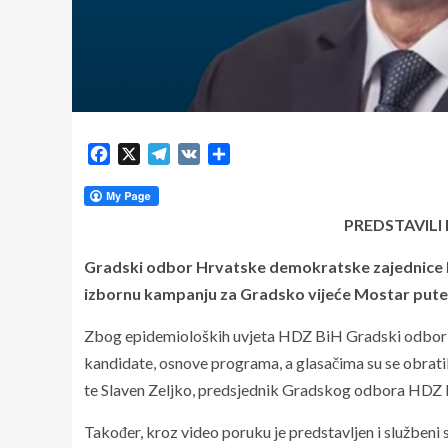
Facebook
X
Telegram
VK
Share
PREDSTAVILI
Gradski odbor Hrvatske demokratske zajednice Bi
izbornu kampanju za Gradsko vijeće Mostar put
Zbog epidemioloških uvjeta HDZ BiH Gradski odbor Mo
kandidate, osnove programa, a glasačima su se obratili 
te Slaven Zeljko, predsjednik Gradskog odbora HDZ
Također, kroz video poruku je predstavljen i služben