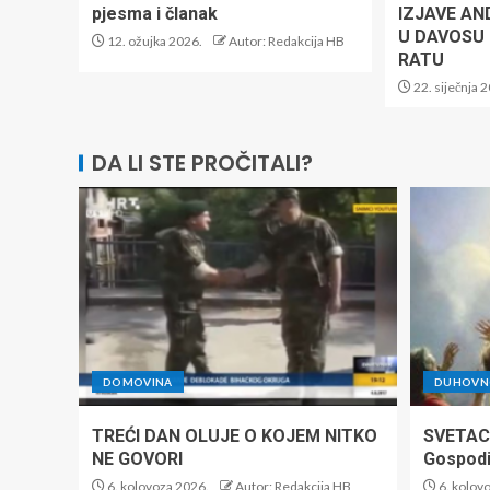
pjesma i članak
IZJAVE AN
U DAVOSU
12. ožujka 2026.
Autor: Redakcija HB
RATU
22. siječnja 
DA LI STE PROČITALI?
DOMOVINA
DUHOVNO
TREĆI DAN OLUJE O KOJEM NITKO
SVETAC
NE GOVORI
Gospod
6. kolovoza 2026.
Autor: Redakcija HB
6. kolov