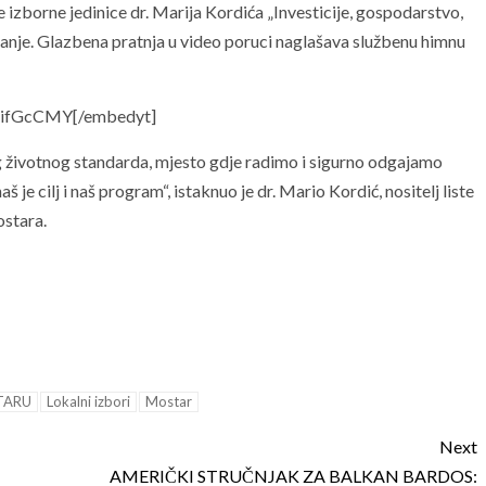
ke izborne jedinice dr. Marija Kordića „Investicije, gospodarstvo,
mpanje. Glazbena pratnja u video poruci naglašava službenu himnu
aifGcCMY[/embedyt]
eg životnog standarda, mjesto gdje radimo i sigurno odgajamo
 je cilj i naš program“, istaknuo je dr. Mario Kordić, nositelj liste
ostara.
TARU
Lokalni izbori
Mostar
Next
AMERIČKI STRUČNJAK ZA BALKAN BARDOS: