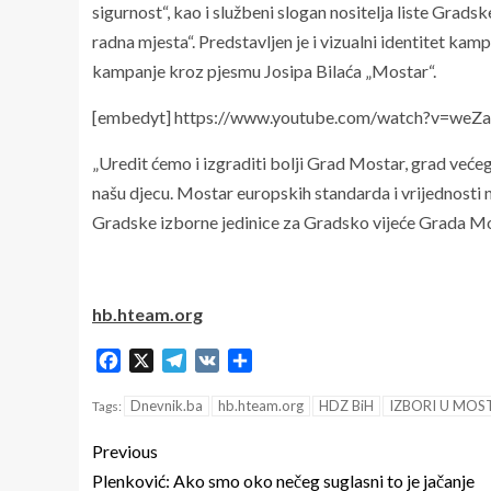
sigurnost“, kao i službeni slogan nositelja liste Grads
radna mjesta“. Predstavljen je i vizualni identitet ka
kampanje kroz pjesmu Josipa Bilaća „Mostar“.
[embedyt] https://www.youtube.com/watch?v=weZ
„Uredit ćemo i izgraditi bolji Grad Mostar, grad već
našu djecu. Mostar europskih standarda i vrijednosti naš
Gradske izborne jedinice za Gradsko vijeće Grada M
hb.hteam.org
Facebook
X
Telegram
VK
Share
Dnevnik.ba
hb.hteam.org
HDZ BiH
IZBORI U MOS
Tags:
Previous
Plenković: Ako smo oko nečeg suglasni to je jačanje