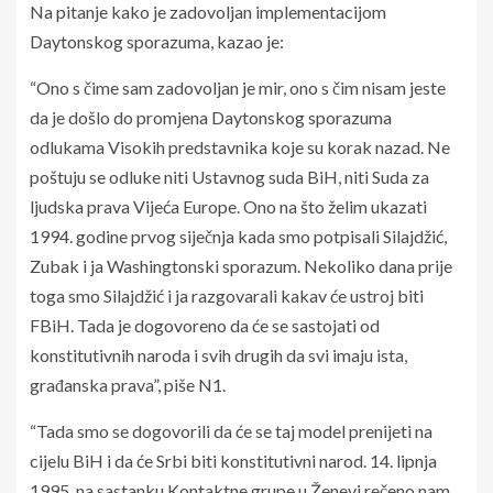
Na pitanje kako je zadovoljan implementacijom
Daytonskog sporazuma, kazao je:
“Ono s čime sam zadovoljan je mir, ono s čim nisam jeste
da je došlo do promjena Daytonskog sporazuma
odlukama Visokih predstavnika koje su korak nazad. Ne
poštuju se odluke niti Ustavnog suda BiH, niti Suda za
ljudska prava Vijeća Europe. Ono na što želim ukazati
1994. godine prvog siječnja kada smo potpisali Silajdžić,
Zubak i ja Washingtonski sporazum. Nekoliko dana prije
toga smo Silajdžić i ja razgovarali kakav će ustroj biti
FBiH. Tada je dogovoreno da će se sastojati od
konstitutivnih naroda i svih drugih da svi imaju ista,
građanska prava”, piše N1.
“Tada smo se dogovorili da će se taj model prenijeti na
cijelu BiH i da će Srbi biti konstitutivni narod. 14. lipnja
1995. na sastanku Kontaktne grupe u Ženevi rečeno nam