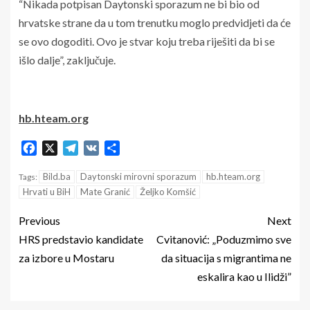
“Nikada potpisan Daytonski sporazum ne bi bio od
hrvatske strane da u tom trenutku moglo predvidjeti da će
se ovo dogoditi. Ovo je stvar koju treba riješiti da bi se
išlo dalje”, zaključuje.
hb.hteam.org
Facebook
X
Telegram
VK
Share
Bild.ba
Daytonski mirovni sporazum
hb.hteam.org
Tags:
Hrvati u BiH
Mate Granić
Željko Komšić
Previous
Next
HRS predstavio kandidate
Cvitanović: „Poduzmimo sve
za izbore u Mostaru
da situacija s migrantima ne
eskalira kao u Ilidži”