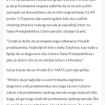
je da je Kontaktna skupina odlučila da će se ustroj BiH
sastojati od dva entiteta i da će biti razgraničenje 51/49
posto. U Daytonu nije uopće upitno bilo da u zaštiti
vitalnog interesa svakog naroda je najvažniji izbor za
člana Predsjedništva i Dom naroda”, dodaje Granić.
“Ovdje je došlo do promjene toga odlukama Visokih
predstavnika. Najbolje bi bilo u duhu Daytona, kao tada u
lipnju da se dogovore oko izbora člana Predsjedništva i
jako je dobro što će se održati izbori u Mostaru”.
Još je kazao da za Hrvate EU i NATO put nije upitan.
“Mislim da je najbolje u ovom trenutku legitimne
dogovore svih predstavnika oko toga za novi Izborni
zakon i da predstavnici jednog naroda mogu izabrati bilo
koga, ali ga mogu izabrati predstavnici jednog naroda. Što
ne znači da mora biti Srbin, Hrvat ili Bošnjak. To je bilo