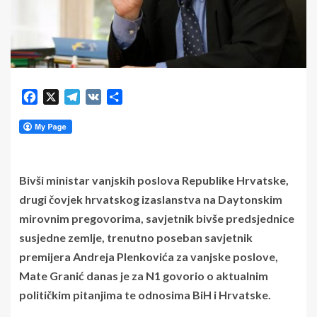
Facebook
X
Telegram
VK
Share
Bivši ministar vanjskih poslova Republike Hrvatske,
drugi čovjek hrvatskog izaslanstva na Daytonskim
mirovnim pregovorima, savjetnik bivše predsjednice
susjedne zemlje, trenutno poseban savjetnik
premijera Andreja Plenkovića za vanjske poslove,
Mate Granić danas je za N1 govorio o aktualnim
političkim pitanjima te odnosima BiH i Hrvatske.