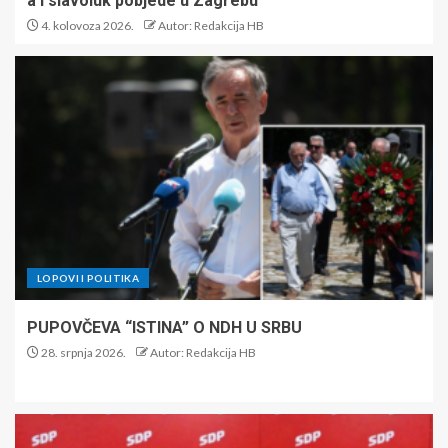
a i slavoluk pobjede u Zagrebu
4. kolovoza 2026.
Autor: Redakcija HB
LOPOVI I POLITIKA
PUPOVČEVA “ISTINA” O NDH U SRBU
28. srpnja 2026.
Autor: Redakcija HB