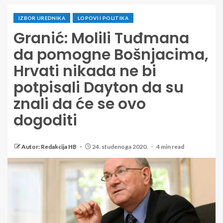
IZBOR UREDNIKA
LOPOVI I POLITIKA
Granić: Molili Tuđmana
da pomogne Bošnjacima,
Hrvati nikada ne bi
potpisali Dayton da su
znali da će se ovo
dogoditi
Autor: Redakcija HB
24. studenoga 2020.
4 min read