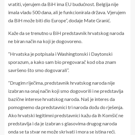
vratiti, vjerujem da BiH ima EU budućnost. Belgija nije
imala vladu 500 dana, ali je funkcionirala država. Vjerujem
da BiH može biti dio Europe”, dodaje Mate Granić.
Kaže da se trenutno u BiH predstavnik hrvatskog naroda
ne biran način na koji je dogovoreno.
“Hrvatska je potpisala i Washingtonski i Daytonski
sporazum, a kako sam bio pregovarač kod oba znam
savršeno što smo dogovarali”.
“Drugim riječima, predstavnik hrvatskog naroda nije
izabran na onaj način koji smo dogovorili i ne predstavlja
bazične interese hrvatskog naroda. Naš je interes da
pomognemo da predstavnici tri naroda dođu do rješenja.
Ako hrvatski legitimni predstavnici kažu da ih Komšić ne
predstavlja i da je izabran s glasovima drugog naroda
onda se ta stvar ne može skrivati i mora se istina reći.