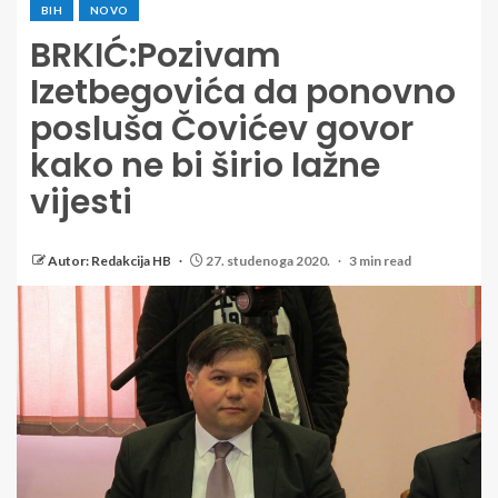
BIH
NOVO
BRKIĆ:Pozivam
Izetbegovića da ponovno
posluša Čovićev govor
kako ne bi širio lažne
vijesti
Autor: Redakcija HB
27. studenoga 2020.
3 min read