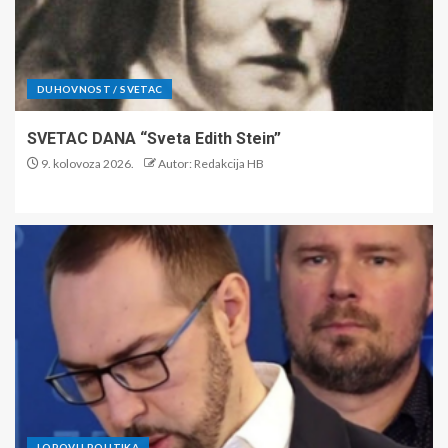
DUHOVNOST / SVETAC
SVETAC DANA “Sveta Edith Stein”
9. kolovoza 2026.
Autor: Redakcija HB
LOPOVI I POLITIKA