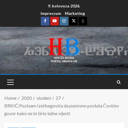
9. kolovoza 2026.
Impressum
Marketing
Home
2020
studeni
27
BRKIĆ:Pozivam Izetbegovića da ponovno posluša Čovićev
govor kako ne bi širio lažne vijesti