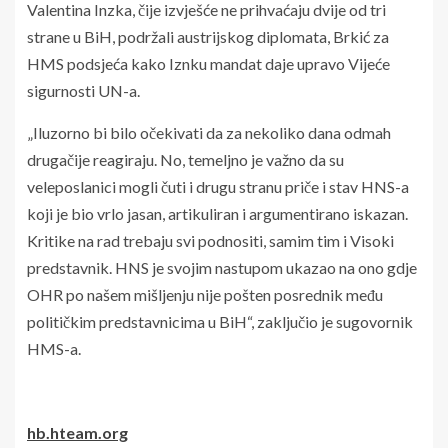
Valentina Inzka, čije izvješće ne prihvaćaju dvije od tri
strane u BiH, podržali austrijskog diplomata, Brkić za
HMS podsjeća kako Iznku mandat daje upravo Vijeće
sigurnosti UN-a.
„Iluzorno bi bilo očekivati da za nekoliko dana odmah
drugačije reagiraju. No, temeljno je važno da su
veleposlanici mogli čuti i drugu stranu priče i stav HNS-a
koji je bio vrlo jasan, artikuliran i argumentirano iskazan.
Kritike na rad trebaju svi podnositi, samim tim i Visoki
predstavnik. HNS je svojim nastupom ukazao na ono gdje
OHR po našem mišljenju nije pošten posrednik među
političkim predstavnicima u BiH“, zaključio je sugovornik
HMS-a.
hb.hteam.org