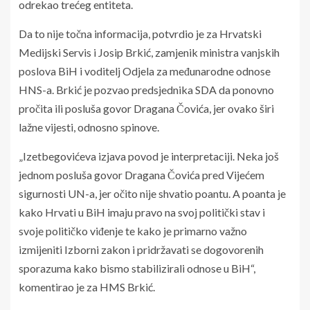
odrekao trećeg entiteta.
Da to nije točna informacija, potvrdio je za Hrvatski
Medijski Servis i Josip Brkić, zamjenik ministra vanjskih
poslova BiH i voditelj Odjela za međunarodne odnose
HNS-a. Brkić je pozvao predsjednika SDA da ponovno
pročita ili posluša govor Dragana Čovića, jer ovako širi
lažne vijesti, odnosno spinove.
„Izetbegovićeva izjava povod je interpretaciji. Neka još
jednom posluša govor Dragana Čovića pred Vijećem
sigurnosti UN-a, jer očito nije shvatio poantu. A poanta je
kako Hrvati u BiH imaju pravo na svoj politički stav i
svoje političko viđenje te kako je primarno važno
izmijeniti Izborni zakon i pridržavati se dogovorenih
sporazuma kako bismo stabilizirali odnose u BiH“,
komentirao je za HMS Brkić.