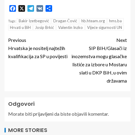
Facebook
X
Telegram
VK
Share
Bakir Izetbegović
Dragan Čović
hb.hteam.org
hms.ba
Tags:
Hrvati u BiH
Josip Brkić
Valentin Inzko
Vijeće sigurnosti UN
Previous
Next
Hrvatska je nositelj najtežih
SIP BIH/Glasači iz
kvalifikacija za SP u povijesti
inozemstva mogu glasačke
listiće za izbore u Mostaru
slati u DKP BiH, u ovim
državama
Odgovori
Morate biti
prijavljeni
da biste objavili komentar.
MORE STORIES