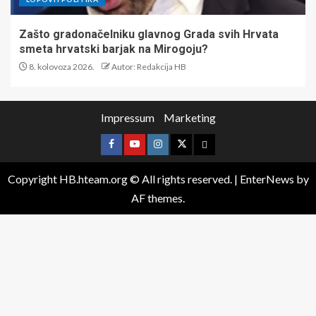
Zašto gradonačelniku glavnog Grada svih Hrvata
smeta hrvatski barjak na Mirogoju?
8. kolovoza 2026.
Autor: Redakcija HB
Impressum
Marketing
Copyright HB.hteam.org © All rights reserved.
|
EnterNews
by
AF themes.