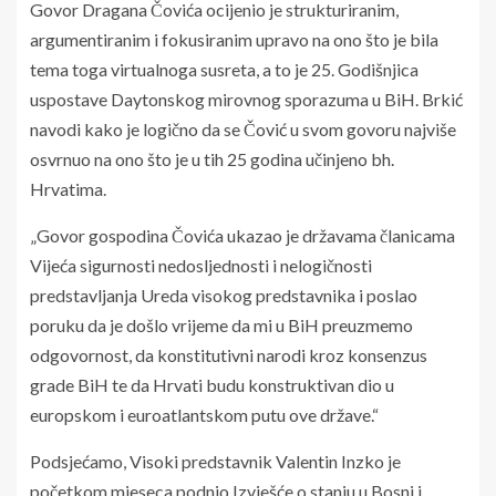
Govor Dragana Čovića ocijenio je strukturiranim,
argumentiranim i fokusiranim upravo na ono što je bila
tema toga virtualnoga susreta, a to je 25. Godišnjica
uspostave Daytonskog mirovnog sporazuma u BiH. Brkić
navodi kako je logično da se Čović u svom govoru najviše
osvrnuo na ono što je u tih 25 godina učinjeno bh.
Hrvatima.
„Govor gospodina Čovića ukazao je državama članicama
Vijeća sigurnosti nedosljednosti i nelogičnosti
predstavljanja Ureda visokog predstavnika i poslao
poruku da je došlo vrijeme da mi u BiH preuzmemo
odgovornost, da konstitutivni narodi kroz konsenzus
grade BiH te da Hrvati budu konstruktivan dio u
europskom i euroatlantskom putu ove države.“
Podsjećamo, Visoki predstavnik Valentin Inzko je
početkom mjeseca podnio Izvješće o stanju u Bosni i