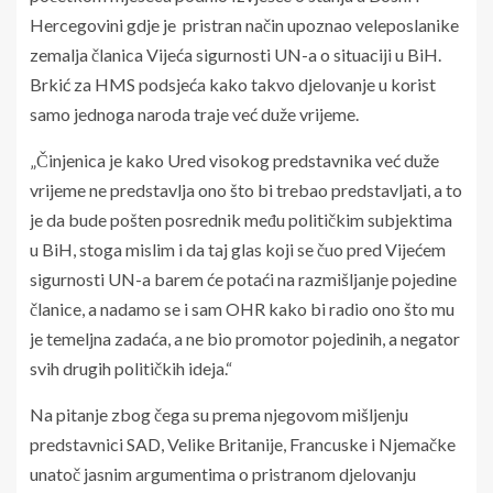
Hercegovini gdje je pristran način upoznao veleposlanike
zemalja članica Vijeća sigurnosti UN-a o situaciji u BiH.
Brkić za HMS podsjeća kako takvo djelovanje u korist
samo jednoga naroda traje već duže vrijeme.
„Činjenica je kako Ured visokog predstavnika već duže
vrijeme ne predstavlja ono što bi trebao predstavljati, a to
je da bude pošten posrednik među političkim subjektima
u BiH, stoga mislim i da taj glas koji se čuo pred Vijećem
sigurnosti UN-a barem će potaći na razmišljanje pojedine
članice, a nadamo se i sam OHR kako bi radio ono što mu
je temeljna zadaća, a ne bio promotor pojedinih, a negator
svih drugih političkih ideja.“
Na pitanje zbog čega su prema njegovom mišljenju
predstavnici SAD, Velike Britanije, Francuske i Njemačke
unatoč jasnim argumentima o pristranom djelovanju