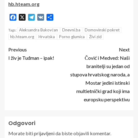
hb.hteam.org
Facebook
X
Telegram
VK
Share
Aleksandra Bukovčan
Dnevni.ba
Domovinski pokret
Tags:
hb.hteam.org
Hrvatska
Porno glumica
Živi zid
Previous
Next
I živ je Tuđman – ipak!
Čović i Medved: Naši
branitelji su jedan od
stupova hrvatskog naroda, a
Mostar jedini istinski
multietnički grad koji ima
europsku perspektivu
Odgovori
Morate biti
prijavljeni
da biste objavili komentar.