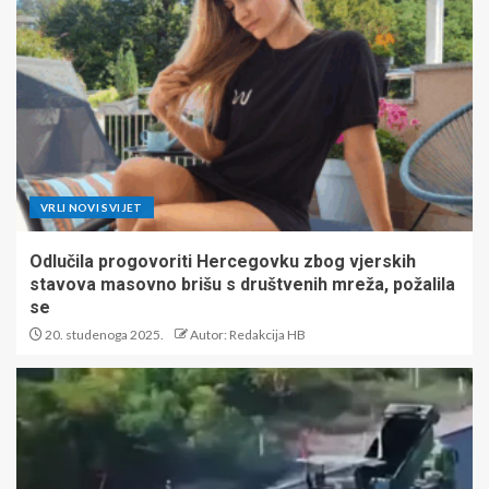
VRLI NOVI SVIJET
Odlučila progovoriti Hercegovku zbog vjerskih
stavova masovno brišu s društvenih mreža, požalila
se
20. studenoga 2025.
Autor: Redakcija HB