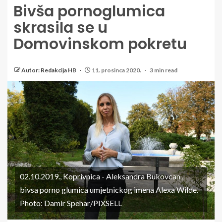
Bivša pornoglumica
skrasila se u
Domovinskom pokretu
Autor: Redakcija HB
11. prosinca 2020.
3 min read
02.10.2019., Koprivnica - Aleksandra Bukovcan ,
bivsa porno glumica umjetnickog imena Alexa Wilde.
Photo: Damir Spehar/PIXSELL