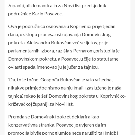
županiji, ali demantira ih za Novi list predsjednik
podružnice Karlo Posavec.
Ova je podružnica osnovana u Koprivnici prije tjedan
dana, u sklopu procesa ustrojavanja Domovinskog
pokreta. Aleksandra Bukovčan već se ljetos, prije
parlamentarnih izbora, razišla s Pernarom, pristupila je
Domovinskom pokretu, a Posavec, u čije to statutarne
ovlasti spada, imenovao ju je jučer za tajnicu.
‘Da, to je točno. Gospođa Bukovčan je vrlo vrijedna,
nikakve primjedbe nismo na nju imali i zasluženo je naša
tajnica’, rekao je šef Domovinskog pokreta u Koprivničko-
križevačkoj županiji za Novi list.
Premda se Domovinski pokret deklarira kao
konzervativna stranka, Posavec je uvjeren da im
promocija bivše pornoglumice neće narušiti taj imidž i