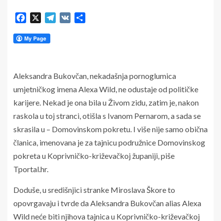
Facebook
X
Telegram
VK
Share
Aleksandra Bukovčan, nekadašnja pornoglumica
umjetničkog imena Alexa Wild, ne odustaje od političke
karijere. Nekad je ona bila u Živom zidu, zatim je, nakon
raskola u toj stranci, otišla s Ivanom Pernarom, a sada se
skrasila u – Domovinskom pokretu. I više nije samo obična
članica, imenovana je za tajnicu podružnice Domovinskog
pokreta u Koprivničko-križevačkoj županiji, piše
Tportal.hr.
Doduše, u središnjici stranke Miroslava Škore to
opovrgavaju i tvrde da Aleksandra Bukovčan alias Alexa
Wild neće biti njihova tajnica u Koprivničko-križevačkoj