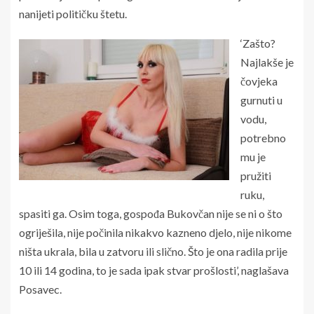
nanijeti političku štetu.
‘Zašto?
Najlakše je
čovjeka
gurnuti u
vodu,
potrebno
mu je
pružiti
ruku,
spasiti ga. Osim toga, gospođa Bukovčan nije se ni o što
ogriješila, nije počinila nikakvo kazneno djelo, nije nikome
ništa ukrala, bila u zatvoru ili slično. Što je ona radila prije
10 ili 14 godina, to je sada ipak stvar prošlosti’, naglašava
Posavec.