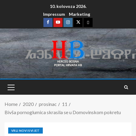
10. kolovoza 2026.
Impressum
Marketing
Home
2020
prosinac
11
Bivša pornoglumica skrasila se u Domovinskom pokretu
VRLI NOVI SVIJET