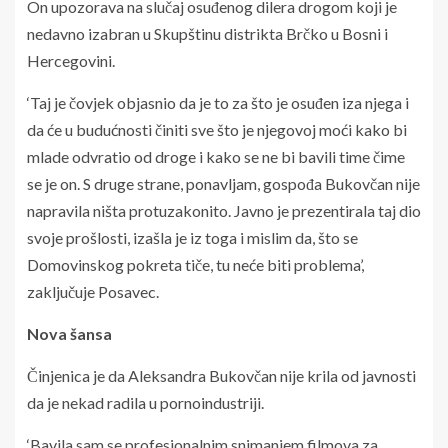
On upozorava na slučaj osuđenog dilera drogom koji je
nedavno izabran u Skupštinu distrikta Brčko u Bosni i
Hercegovini.
‘Taj je čovjek objasnio da je to za što je osuđen iza njega i
da će u budućnosti činiti sve što je njegovoj moći kako bi
mlade odvratio od droge i kako se ne bi bavili time čime
se je on. S druge strane, ponavljam, gospođa Bukovčan nije
napravila ništa protuzakonito. Javno je prezentirala taj dio
svoje prošlosti, izašla je iz toga i mislim da, što se
Domovinskog pokreta tiče, tu neće biti problema’,
zaključuje Posavec.
Nova šansa
Činjenica je da Aleksandra Bukovčan nije krila od javnosti
da je nekad radila u pornoindustriji.
‘Bavila sam se profesionalnim snimanjem filmova za