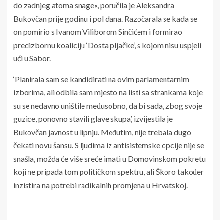
do zadnjeg atoma snage«, poručila je Aleksandra
Bukovčan prije godinu i pol dana. Razočarala se kada se
on pomirio s Ivanom Viliborom Sinčićem i formirao
predizbornu koaliciju ‘Dosta pljačke’, s kojom nisu uspjeli
ući u Sabor.
‘Planirala sam se kandidirati na ovim parlamentarnim
izborima, ali odbila sam mjesto na listi sa strankama koje
su se nedavno uništile međusobno, da bi sada, zbog svoje
guzice, ponovno stavili glave skupa’, izvijestila je
Bukovčan javnost u lipnju. Međutim, nije trebala dugo
čekati novu šansu. S ljudima iz antisistemske opcije nije se
snašla, možda će više sreće imati u Domovinskom pokretu
koji ne pripada tom političkom spektru, ali Škoro također
inzistira na potrebi radikalnih promjena u Hrvatskoj.