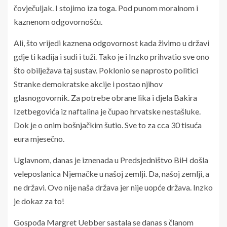
čovječuljak. I stojimo iza toga. Pod punom moralnom i
kaznenom odgovornošću.
Ali, što vrijedi kaznena odgovornost kada živimo u državi
gdje ti kadija i sudi i tuži. Tako je i Inzko prihvatio sve ono
što obilježava taj sustav. Poklonio se naprosto politici
Stranke demokratske akcije i postao njihov
glasnogovornik. Za potrebe obrane lika i djela Bakira
Izetbegovića iz naftalina je čupao hrvatske nestašluke.
Dok je o onim bošnjačkim šutio. Sve to za cca 30 tisuća
eura mjesečno.
Uglavnom, danas je iznenada u Predsjedništvo BiH došla
veleposlanica Njemačke u našoj zemlji. Da, našoj zemlji, a
ne državi. Ovo nije naša država jer nije uopće država. Inzko
je dokaz za to!
Gospođa Margret Uebber sastala se danas s članom