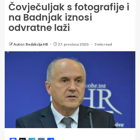
Čovječuljak s fotografije i
na Badnjak iznosi
odvratne laži
Autor: Redakcija HB
27. prosinca 2020.
3 min read