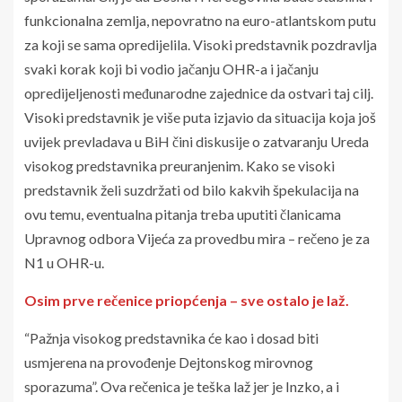
funkcionalna zemlja, nepovratno na euro-atlantskom putu
za koji se sama opredijelila. Visoki predstavnik pozdravlja
svaki korak koji bi vodio jačanju OHR-a i jačanju
opredijeljenosti međunarodne zajednice da ostvari taj cilj.
Visoki predstavnik je više puta izjavio da situacija koja još
uvijek prevladava u BiH čini diskusije o zatvaranju Ureda
visokog predstavnika preuranjenim. Kako se visoki
predstavnik želi suzdržati od bilo kakvih špekulacija na
ovu temu, eventualna pitanja treba uputiti članicama
Upravnog odbora Vijeća za provedbu mira – rečeno je za
N1 u OHR-u.
Osim prve rečenice priopćenja – sve ostalo je laž.
“Pažnja visokog predstavnika će kao i dosad biti
usmjerena na provođenje Dejtonskog mirovnog
sporazuma”. Ova rečenica je teška laž jer je Inzko, a i