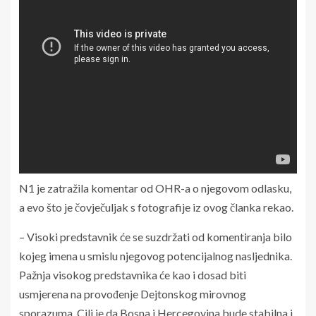
N1 je zatražila komentar od OHR-a o njegovom odlasku,
a evo što je čovječuljak s fotografije iz ovog članka rekao.
– Visoki predstavnik će se suzdržati od komentiranja bilo
kojeg imena u smislu njegovog potencijalnog nasljednika.
Pažnja visokog predstavnika će kao i dosad biti
usmjerena na provođenje Dejtonskog mirovnog
sporazuma. Cilj je da Bosna i Hercegovina bude stabilna i