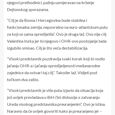
njegovi prethodinici, pažnju usmjeravao na kršenje
Dejtonskog sporazuma.
“Cilj je da Bosna i Hercegovina bude stabilna i
funkcionalna zemlja, nepovratno na euro-atlantskom putu
za koji se sama opredijelila”. Ovo je druga laž. Ovo nije cilj
Valentina Inzka jer bi njegovo i OHR-ovo postojanje tada
izgubilo smisao. Cilj je što veća destabilizacija.
“Visoki predstavnik pozdravlja svaki korak koji bi vodio
jačanju OHR-a i jačanju opredijeljenosti međunarodne
zajednice da ostvari taj cilj”. Također laž. Vidjeti pod
točkom dva zašto.
“Visoki predstavnik je više puta izjavio da situacija koja
još uvijek prevladava u BiH čini diskusije o zatvaranju
Ureda visokog predstavnika preuranjenim”. Ovo je istina.
Naravno da će uvijek govoriti kako je preuranjeno jer –