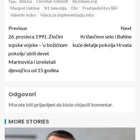
Bild.ba
Christian Schmidt
hb.hteam.org
Tags:
Margret Uebber
N1 televizija
Ohr
Predsjedništvo BiH
Valentin Inzko
Vijeće za implementaciju mira
Previous
Next
26. prosinca 1991. Zločini
Križančevo selo i Buhine
srpske vojske – ‘u božićnom
kuće detalje pokolja Hrvata
pokolju’ ubili devet
Marinovića i izrešetali
djevojčicu od 15 godina
Odgovori
Morate biti
prijavljeni
da biste objavili komentar.
MORE STORIES