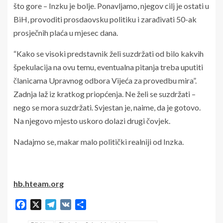
što gore – Inzku je bolje. Ponavljamo, njegov cilj je ostati u
BiH, provoditi prosdaovsku politiku i zarađivati 50-ak
prosječnih plaća u mjesec dana.
“Kako se visoki predstavnik želi suzdržati od bilo kakvih
špekulacija na ovu temu, eventualna pitanja treba uputiti
članicama Upravnog odbora Vijeća za provedbu mira”.
Zadnja laž iz kratkog priopćenja. Ne želi se suzdržati –
nego se mora suzdržati. Svjestan je, naime, da je gotovo.
Na njegovo mjesto uskoro dolazi drugi čovjek.
Nadajmo se, makar malo politički realniji od Inzka.
hb.hteam.org
Facebook
X
Telegram
VK
Share