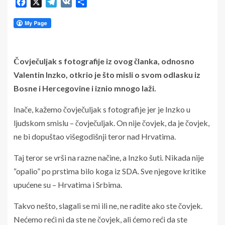
Facebook
X
Telegram
VK
Share
Čovječuljak s fotografije iz ovog članka, odnosno
Valentin Inzko, otkrio je što misli o svom odlasku iz
Bosne i Hercegovine i iznio mnogo laži.
Inače, kažemo čovječuljak s fotografije jer je Inzko u
ljudskom smislu – čovječuljak. On nije čovjek, da je čovjek,
ne bi dopuštao višegodišnji teror nad Hrvatima.
Taj teror se vrši na razne načine, a Inzko šuti. Nikada nije
“opalio” po prstima bilo koga iz SDA. Sve njegove kritike
upućene su – Hrvatima i Srbima.
Takvo nešto, slagali se mi ili ne, ne radite ako ste čovjek.
Nećemo reći ni da ste ne čovjek, ali ćemo reći da ste