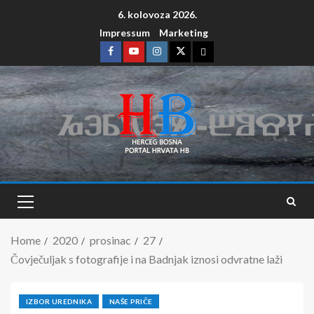
6. kolovoza 2026.
Impressum
Marketing
Home
2020
prosinac
27
Čovječuljak s fotografije i na Badnjak iznosi odvratne laži
IZBOR UREDNIKA
NAŠE PRIČE