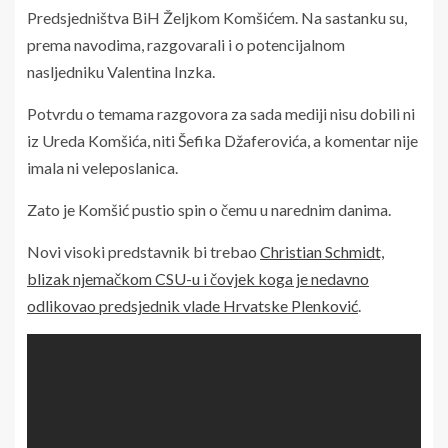
Predsjedništva BiH Željkom Komšićem. Na sastanku su,
prema navodima, razgovarali i o potencijalnom
nasljedniku Valentina Inzka.
Potvrdu o temama razgovora za sada mediji nisu dobili ni
iz Ureda Komšića, niti Šefika Džaferovića, a komentar nije
imala ni veleposlanica.
Zato je Komšić pustio spin o čemu u narednim danima.
Novi visoki predstavnik bi trebao
Christian Schmidt,
blizak njemačkom CSU-u i čovjek koga je nedavno
odlikovao predsjednik vlade Hrvatske Plenković
.