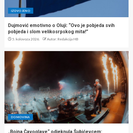
IZDVOJENO
Dujmović emotivno o Oluji: “Ovo je pobjeda svih
pobjeda i slom velikosrpskog mita!”
5. kolovoza 2026.
Autor: Redakcija HB
DOMOVINA
„Bojna Čavoglave“ odjeknula Šubićevcem: