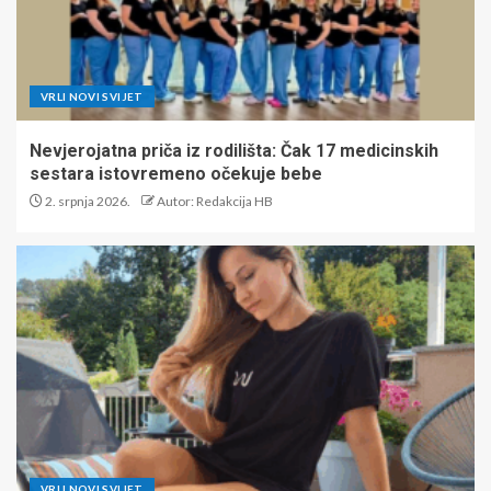
VRLI NOVI SVIJET
Nevjerojatna priča iz rodilišta: Čak 17 medicinskih
sestara istovremeno očekuje bebe
2. srpnja 2026.
Autor: Redakcija HB
VRLI NOVI SVIJET