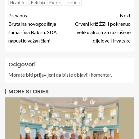
Hrvatska
Petrinja
Potres
Torcida
Previous
Next
Brutalna novogodišnja
Crveni križ ŽZH pokrenuo
šamarčina Bakiru: SDA
veliku akciju za razrušene
napustio važan član!
dijelove Hrvatske
Odgovori
Morate biti
prijavljeni
da biste objavili komentar.
MORE STORIES