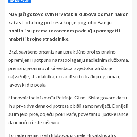
Navijači gotovo svih Hrvatskih klubova odmah nakon
katastrofalnog potresa koji je pogodio Baniju
pohitali su prema razorenom području pomagati i
hrabriti brojne stradalnike.
Brzi, savršeno organizirani, praktično profesionalno
opremljeni i potpuno na raspolaganju nadležnim službama,
prema izjavama svih očevidaca, svjedoka, ali što je
najvažnije, stradalnika, odradili su i odrađuju ogroman,
lavovski dio posla.
Stanovnici sela između Petrinje, Gline i Siska govore da su
ih u prva dva dana od potresa obišli samo navijači. Donijeli
su im jelo, piće, odjeću, pokrivače, povezani u ljudske lance
danonoćno čiste ruševine.
To rade navijači svih klubova, iz cijele Hrvatske, ali s