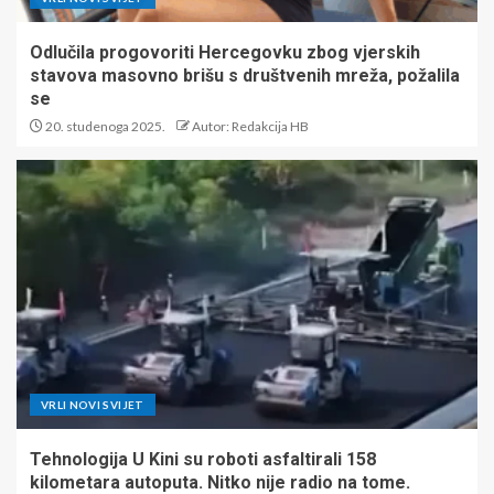
Odlučila progovoriti Hercegovku zbog vjerskih
stavova masovno brišu s društvenih mreža, požalila
se
20. studenoga 2025.
Autor: Redakcija HB
VRLI NOVI SVIJET
Tehnologija U Kini su roboti asfaltirali 158
kilometara autoputa. Nitko nije radio na tome.