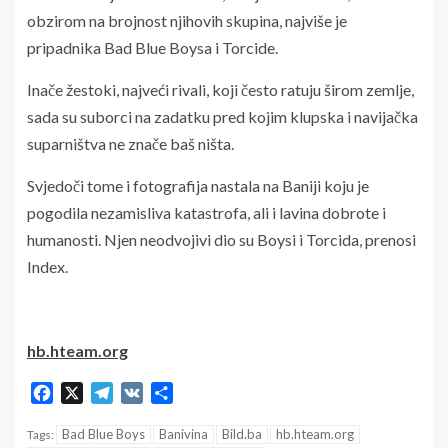
obzirom na brojnost njihovih skupina, najviše je
pripadnika Bad Blue Boysa i Torcide.
Inače žestoki, najveći rivali, koji često ratuju širom zemlje,
sada su suborci na zadatku pred kojim klupska i navijačka
suparništva ne znače baš ništa.
Svjedoči tome i fotografija nastala na Baniji koju je
pogodila nezamisliva katastrofa, ali i lavina dobrote i
humanosti. Njen neodvojivi dio su Boysi i Torcida, prenosi
Index.
hb.hteam.org
Facebook
X
Telegram
VK
Share
Bad Blue Boys
Banivina
Bild.ba
hb.hteam.org
Tags: