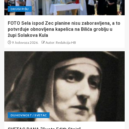
DRUGI PIŠU
FOTO Sela ispod Zec planine nisu zaboravljena, a to
potvrđuje obnovljena kapelica na Bilića groblju u
župi Solakova Kula
9. kolovoza 2026.
Autor: Redakcija HB
DUHOVNOST / SVETAC