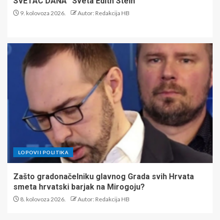
SVETAC DANA “Sveta Edith Stein”
9. kolovoza 2026.
Autor: Redakcija HB
LOPOVI I POLITIKA
Zašto gradonačelniku glavnog Grada svih Hrvata
smeta hrvatski barjak na Mirogoju?
8. kolovoza 2026.
Autor: Redakcija HB