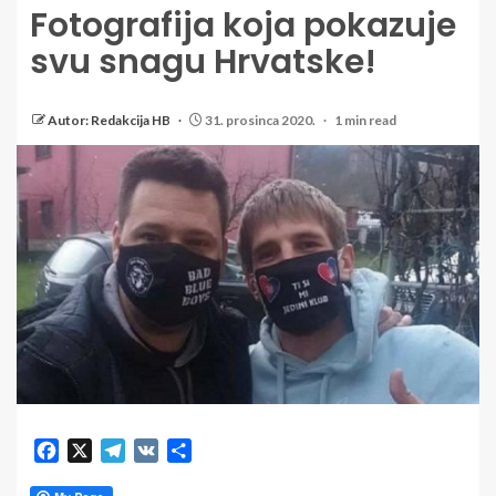
Fotografija koja pokazuje
svu snagu Hrvatske!
Autor: Redakcija HB
31. prosinca 2020.
1 min read
Facebook
X
Telegram
VK
Share