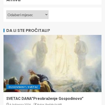
DA LI STE PROČITALI?
DUHOVNOST / SVETAC
SVETAC DANA”Preobraženje Gospodinovo”
6. kolovoza 2026.
Autor: Redakcija HB