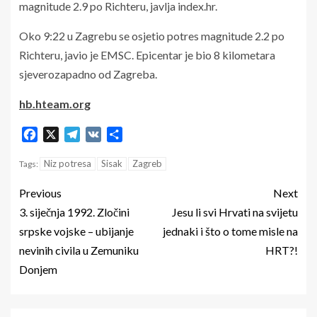
magnitude 2.9 po Richteru, javlja index.hr.
Oko 9:22 u Zagrebu se osjetio potres magnitude 2.2 po
Richteru, javio je EMSC. Epicentar je bio 8 kilometara
sjeverozapadno od Zagreba.
hb.hteam.org
Facebook
X
Telegram
VK
Share
Niz potresa
Sisak
Zagreb
Tags:
Previous
Next
3. siječnja 1992. Zločini
Jesu li svi Hrvati na svijetu
srpske vojske – ubijanje
jednaki i što o tome misle na
nevinih civila u Zemuniku
HRT?!
Donjem