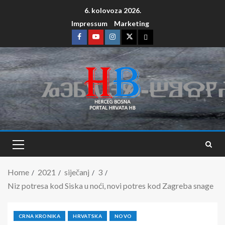
6. kolovoza 2026.
Impressum
Marketing
Home
2021
siječanj
3
Niz potresa kod Siska u noći, novi potres kod Zagreba snage
CRNA KRONIKA
HRVATSKA
NOVO