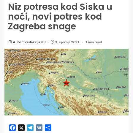
Niz potresa kod Siska u
noći, novi potres kod
Zagreba snage
Autor: Redakcija HB
3. siječnja 2021.
1 min read
Facebook
X
Telegram
VK
Share