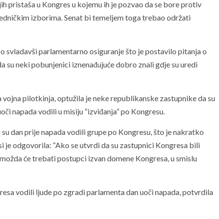
ih pristaša u Kongres u kojemu ih je pozvao da se bore protiv
dničkim izborima. Senat bi temeljem toga trebao održati
zo svladavši parlamentarno osiguranje što je postavilo pitanja o
a su neki pobunjenici iznenađujuće dobro znali gdje su uredi
vojna pilotkinja, optužila je neke republikanske zastupnike da su
či napada vodili u misiju “izviđanja” po Kongresu.
 su dan prije napada vodili grupe po Kongresu, što je nakratko
je odgovorila: “Ako se utvrdi da su zastupnici Kongresa bili
, možda će trebati postupci izvan domene Kongresa, u smislu
resa vodili ljude po zgradi parlamenta dan uoči napada, potvrdila