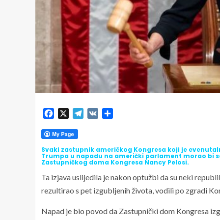
Facebook
X
Telegram
VK
Share
Svaki zastupnik američkog Kongresa koji je evenut
Trumpa u napadu na američki parlament morao bi se 
Zastupničkog doma Kongresa Nancy Pelosi.
Ta izjava uslijedila je nakon optužbi da su neki republi
rezultirao s pet izgubljenih života, vodili po zgradi 
Napad je bio povod da Zastupnički dom Kongresa izg