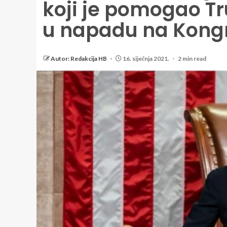
koji je pomogao 
u napadu na Kong
Autor: Redakcija HB
16. siječnja 2021.
2 min read