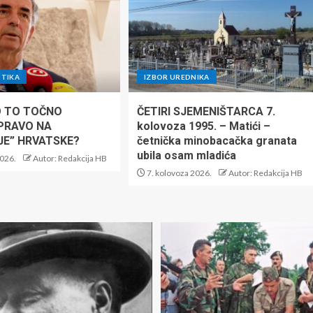
ITIKA
IZBOR UREDNIKA
KO TO TOČNO
ČETIRI SJEMENIŠTARCA 7.
PRAVO NA
kolovoza 1995. – Matići –
JE” HRVATSKE?
četnička minobacačka granata
ubila osam mladića
2026.
Autor: Redakcija HB
7. kolovoza 2026.
Autor: Redakcija HB