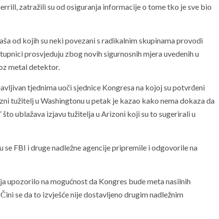
ill, zatražili su od osiguranja informacije o tome tko je sve bio
taša od kojih su neki povezani s radikalnim skupinama provodi
stupnici prosvjeduju zbog novih sigurnosnih mjera uvedenih u
z metal detektor.
avljivan tjednima uoči sjednice Kongresa na kojoj su potvrđeni
ezni tužitelj u Washingtonu u petak je kazao kako nema dokaza da
što ublažava izjavu tužitelja u Arizoni koji su to sugerirali u
 se FBI i druge nadležne agencije pripremile i odgovorile na
čnja upozorilo na mogućnost da Kongres bude meta nasilnih
 Čini se da to izvješće nije dostavljeno drugim nadležnim