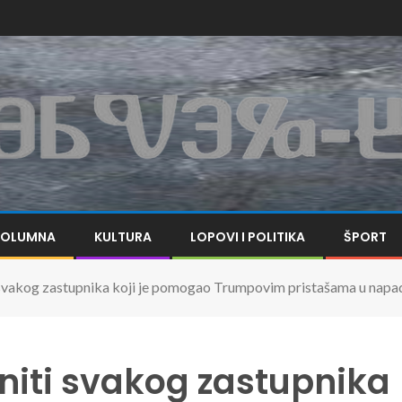
KOLUMNA
KULTURA
LOPOVI I POLITIKA
ŠPORT
 svakog zastupnika koji je pomogao Trumpovim pristašama u napa
niti svakog zastupnika