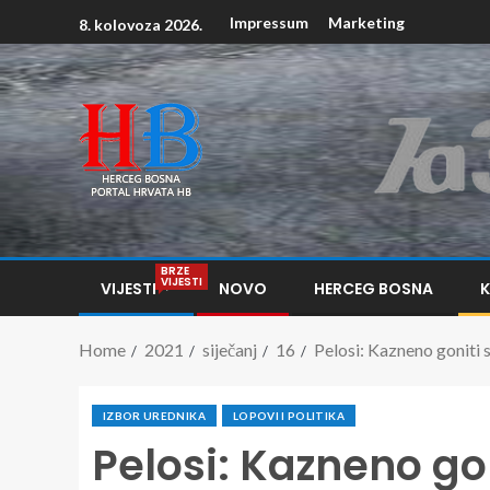
Impressum
Marketing
8. kolovoza 2026.
BRZE
VIJESTI
VIJESTI
NOVO
HERCEG BOSNA
Home
2021
siječanj
16
Pelosi: Kazneno goniti
IZBOR UREDNIKA
LOPOVI I POLITIKA
Pelosi: Kazneno go