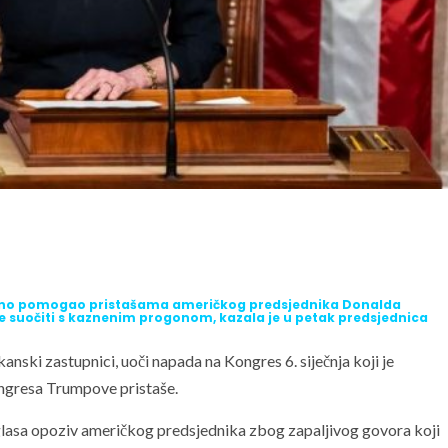
alno pomogao pristašama američkog predsjednika Donalda
suočiti s kaznenim progonom, kazala je u petak predsjednica
kanski zastupnici, uoči napada na Kongres 6. siječnja koji je
Kongresa Trumpove pristaše.
lasa opoziv američkog predsjednika zbog zapaljivog govora koji