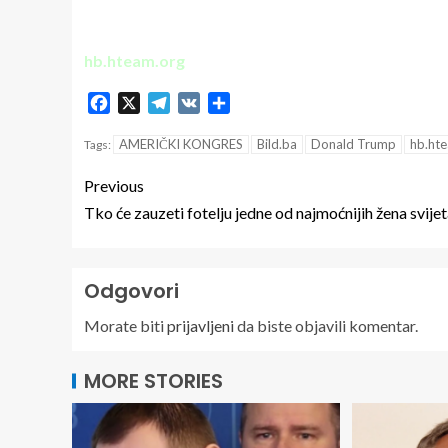
hb.hteam.org
Facebook
X
Telegram
VK
Share
AMERIČKI KONGRES
Bild.ba
Donald Trump
hb.ht
Tags:
Previous
Tko će zauzeti fotelju jedne od najmoćnijih žena svije
Odgovori
Morate biti
prijavljeni
da biste objavili komentar.
MORE STORIES