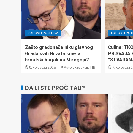
LOPOVI I POLITIKA
LOPOVI I POL
Zašto gradonačelniku glavnog
Čulina: T
Grada svih Hrvata smeta
PRISVAJA 
hrvatski barjak na Mirogoju?
“STVARAN
8. kolovoza 2026.
Autor: Redakcija HB
7. kolovoza 
DA LI STE PROČITALI?