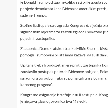
je Donald Trump održao nekoliko sati prije upada svoj
pobjede demokrata Joea Bidena na američkim predsje
suđenje Trumpu.
Stotine ljudi upale su u zgradu Kongresa 6. siječnja br
sigurnosnim mjerama za zaštitu zgrade i pokazalo je d
pojedinih zastupnika.
Zastupnica Demokratske stranke Mikie Sherrill, bivša 
pomogli Trumpovim pristašama kazavši da su ih dan uo
Upitana treba li poduzeti mjere protiv zastupnika koji
zaustavilo postupak potvrde Bidenove pobjede, Pelosi 
suradnici u toj pobuni, ako su pomagali tim zločinima
kaznenog progona”.
Kongresno osiguranje istražuje jesu li zastupnici Kong
je njegova glasnogovornica Eva Malecki.