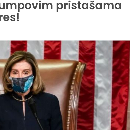
Trumpovim pristašama
res!