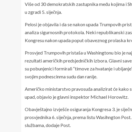
Više od 30 demokratskih zastupnika među kojima i Sherr
u zgradi 5. siječnja.
Pelosi je objavila i da se nakon upada Trumpovih pris
analiza sigurnosnih protokola. Neki republikanski za
Kongresu nakon upada poput obaveznog prolaska kro
Prosvjed Trumpovih pristaša u Washingtonu bio je naj
rezultati američkih predsjedničkih izbora. Glavni sav
su pobunjenici formirali “timove za hvatanje i ubijanje” 
svojim podnescinma sudu dan ranije.
Američko ministarstvo pravosuđa analizirat će kako su
upad, objavio je glavni inspektor Michael Horowitz.
Obavještajno izvješće osiguranja Kongresa 3. je sije
prosvjednika 6. siječnja, prema listu Wasihngton Post.
službama, dodaje Post.