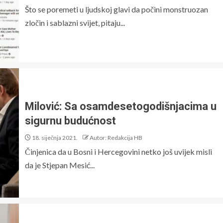
Što se poremeti u ljudskoj glavi da počini monstruozan
zločin i sablazni svijet, pitaju...
Milović: Sa osamdesetogodišnjacima u
sigurnu budućnost
18. siječnja 2021.
Autor: Redakcija HB
Činjenica da u Bosni i Hercegovini netko još uvijek misli
da je Stjepan Mesić...