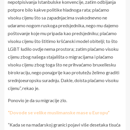
nepotpisivanja Istanbulske konvencije, zatim odbijanja
potpore bilo kakve politike hladnoga rata; plaćamo
visoku cijenu što sa zapadnjacima svakodnevno ne
udaramo nogom ruskoga predsjednika, nego mu dajemo
poštovanje koje mu pripada kao predsjedniku; plaćamo
visoku cijenu što štitimo kršćanski model obitelji; to što
LGBT ludilo ovdje nema prostora; zatim plaćamo visoku
cijenu zbog našega stajališta o migracijama i plaćamo
visoku cijenu zbog toga što ne prihvaćamo bruxellesku
birokraciju, nego ponajprije kao protutežu želimo graditi
srednjoeuropsku suradnju. Dakle, doista plaćamo visoku
cijenu”, rekao je.
Ponovio je da su migracije zlo.
“Dovode se velike muslimanske mase u Europu”
“Kada se na mađarskoj granici pojavi više desetaka tisuća