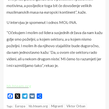
motivima, a posljedice toga bit će dovođenje velikih
muslimanskih masa na europski kontinent”, kaže.
U intervjuu je spomenut i odnos MOL-INA.
“Očekujem i molim od lidera susjednih država da nam kažu
gdje smo poželjni, u kojem sektoru, a u kojem nismo
poželjni. I molim ih da njihovo stajalište bude dugoročno,
da nam jednostavno kažu: ‘Da, u ovom ste sektoru rado
viđeni, ali u nekom drugom niste.’ Mi ćemo to razumjeti jer
i mi razmišljamo tako”, rekao je.
hb.hteam.org
Facebook
X
Telegram
VK
Share
Europa
hb.hteam.org
Migranti
Viktor Orban
Tags: