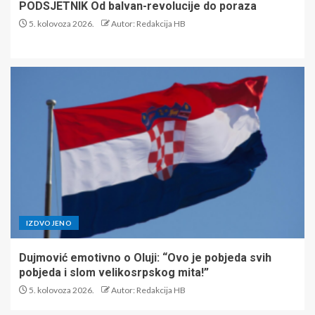
PODSJETNIK Od balvan-revolucije do poraza
5. kolovoza 2026.
Autor: Redakcija HB
IZDVOJENO
Dujmović emotivno o Oluji: “Ovo je pobjeda svih
pobjeda i slom velikosrpskog mita!”
5. kolovoza 2026.
Autor: Redakcija HB