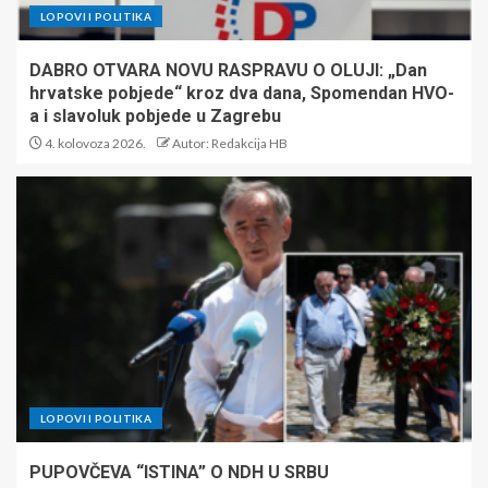
LOPOVI I POLITIKA
DABRO OTVARA NOVU RASPRAVU O OLUJI: „Dan
hrvatske pobjede“ kroz dva dana, Spomendan HVO-
a i slavoluk pobjede u Zagrebu
4. kolovoza 2026.
Autor: Redakcija HB
LOPOVI I POLITIKA
PUPOVČEVA “ISTINA” O NDH U SRBU