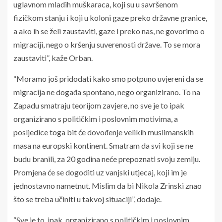
uglavnom mladih muškaraca, koji su u savršenom
fizičkom stanju i koji u koloni gaze preko državne granice,
a ako ih se želi zaustaviti, gaze i preko nas, ne govorimo o
migraciji, nego o kršenju suverenosti države. To se mora
zaustaviti”, kaže Orban.
“Moramo još pridodati kako smo potpuno uvjereni da se
migracija ne događa spontano, nego organizirano. To na
Zapadu smatraju teorijom zavjere, no sve je to ipak
organizirano s političkim i poslovnim motivima, a
posljedice toga bit će dovođenje velikih muslimanskih
masa na europski kontinent. Smatram da svi koji se ne
budu branili, za 20 godina neće prepoznati svoju zemlju.
Promjena će se dogoditi uz vanjski utjecaj, koji im je
jednostavno nametnut. Mislim da bi Nikola Zrinski znao
što se treba učiniti u takvoj situaciji”, dodaje.
“Sve je to, ipak, organizirano s političkim i poslovnim