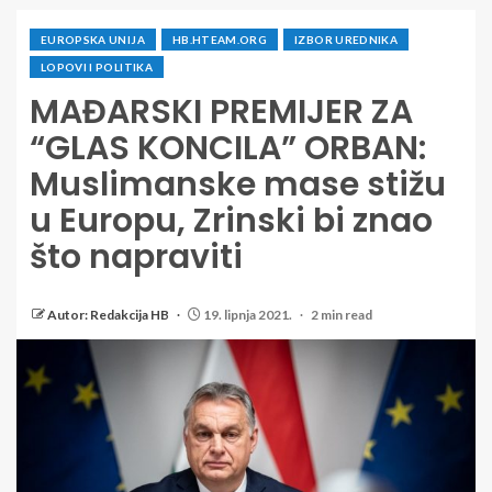
EUROPSKA UNIJA
HB.HTEAM.ORG
IZBOR UREDNIKA
LOPOVI I POLITIKA
MAĐARSKI PREMIJER ZA
“GLAS KONCILA” ORBAN:
Muslimanske mase stižu
u Europu, Zrinski bi znao
što napraviti
Autor: Redakcija HB
19. lipnja 2021.
2 min read