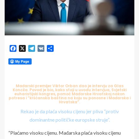
Facebook
X
Telegram
VK
Share
Mađarski premijer Viktor Orban dao je intervju za
Glas
Koncila
. Povod je bio, kako stoji u uvodu intervjua, Svjetski
euharistijski kongres, pomoć Mađarske Hrvatskoj nakon
potresa i “kršćanska baština na koju su ponosne i Mađarska i
Hrvatska”.
Rekao je da plaća visoku cijenu jer pliva “protiv
dominantne političke europske struje”.
“Plaćamo visoku cijenu. Mađarska plaća visoku cijenu