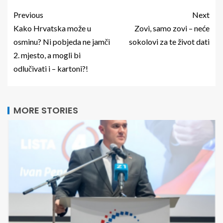
Previous
Next
Kako Hrvatska može u
Zovi, samo zovi – neće
osminu? Ni pobjeda ne jamči
sokolovi za te život dati
2. mjesto, a mogli bi
odlučivati i – kartoni?!
MORE STORIES