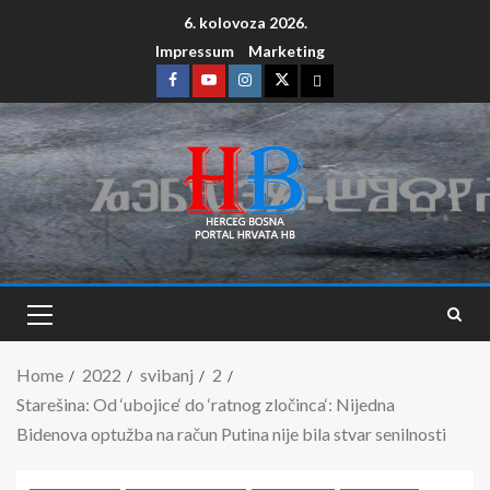
6. kolovoza 2026.
Impressum
Marketing
Home
2022
svibanj
2
Starešina: Od ‘ubojice‘ do ‘ratnog zločinca‘: Nijedna
Bidenova optužba na račun Putina nije bila stvar senilnosti