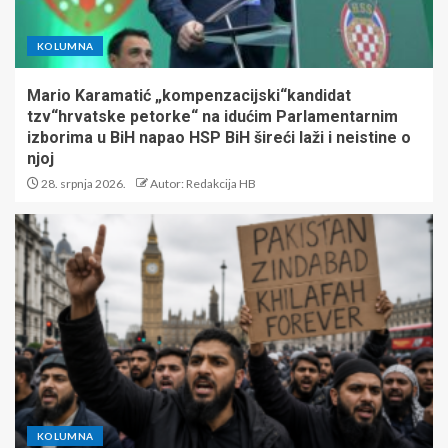
KOLUMNA
Mario Karamatić „kompenzacijski“kandidat
tzv“hrvatske petorke“ na idućim Parlamentarnim
izborima u BiH napao HSP BiH šireći laži i neistine o
njoj
28. srpnja 2026.
Autor: Redakcija HB
KOLUMNA