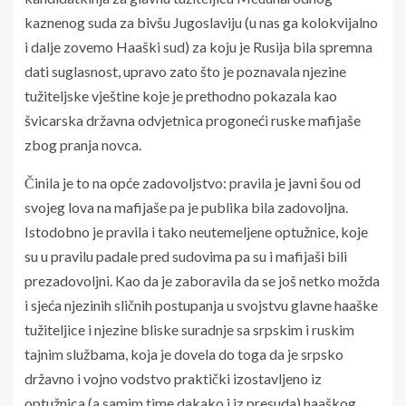
kaznenog suda za bivšu Jugoslaviju (u nas ga kolokvijalno
i dalje zovemo Haaški sud) za koju je Rusija bila spremna
dati suglasnost, upravo zato što je poznavala njezine
tužiteljske vještine koje je prethodno pokazala kao
švicarska državna odvjetnica progoneći ruske mafijaše
zbog pranja novca.
Činila je to na opće zadovoljstvo: pravila je javni šou od
svojeg lova na mafijaše pa je publika bila zadovoljna.
Istodobno je pravila i tako neutemeljene optužnice, koje
su u pravilu padale pred sudovima pa su i mafijaši bili
prezadovoljni. Kao da je zaboravila da se još netko možda
i sjeća njezinih sličnih postupanja u svojstvu glavne haaške
tužiteljice i njezine bliske suradnje sa srpskim i ruskim
tajnim službama, koja je dovela do toga da je srpsko
državno i vojno vodstvo praktički izostavljeno iz
optužnica (a samim time dakako i iz presuda) haaškog