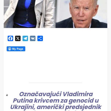
Facebook
X
Telegram
VK
Share
Označavajući Vladimira
Putina krivcem za genocid u
Ukrajini, američki predsjednik