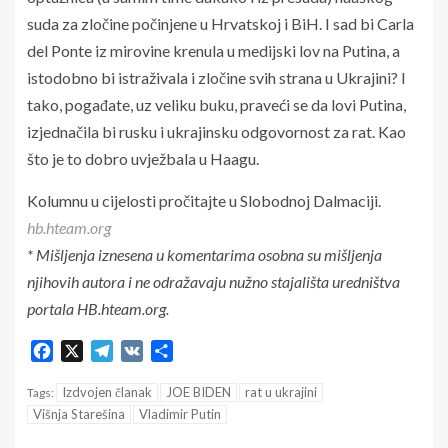
suda za zločine počinjene u Hrvatskoj i BiH. I sad bi Carla
del Ponte iz mirovine krenula u medijski lov na Putina, a
istodobno bi istraživala i zločine svih strana u Ukrajini? I
tako, pogađate, uz veliku buku, praveći se da lovi Putina,
izjednačila bi rusku i ukrajinsku odgovornost za rat. Kao
što je to dobro uvježbala u Haagu.
Kolumnu u cijelosti pročitajte u Slobodnoj Dalmaciji.
hb.hteam.org
* Mišljenja iznesena u komentarima osobna su mišljenja
njihovih autora i ne odražavaju nužno stajališta uredništva
portala HB.hteam.org.
Facebook
X
Telegram
VK
Share
Izdvojen članak
JOE BIDEN
rat u ukrajini
Tags:
Višnja Starešina
Vladimir Putin