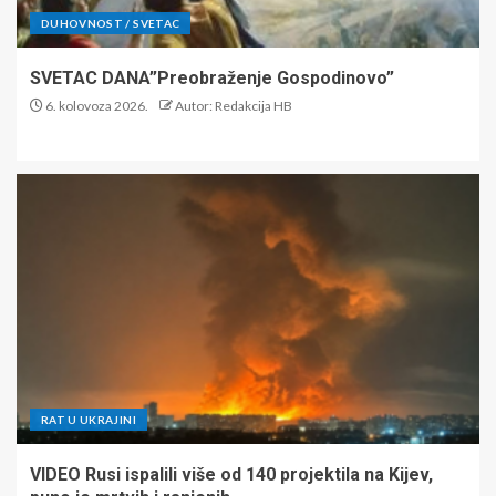
DUHOVNOST / SVETAC
SVETAC DANA”Preobraženje Gospodinovo”
6. kolovoza 2026.
Autor: Redakcija HB
RAT U UKRAJINI
VIDEO Rusi ispalili više od 140 projektila na Kijev,