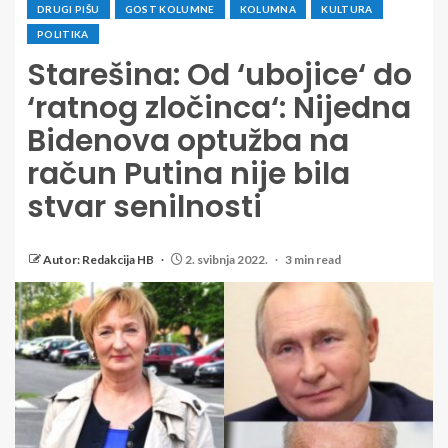
DRUGI PIŠU
GOST KOLUMNE
KOLUMNA
KULTURA
POLITIKA
Starešina: Od ‘ubojice‘ do
‘ratnog zločinca‘: Nijedna
Bidenova optužba na
račun Putina nije bila
stvar senilnosti
Autor: Redakcija HB
2. svibnja 2022.
3 min read