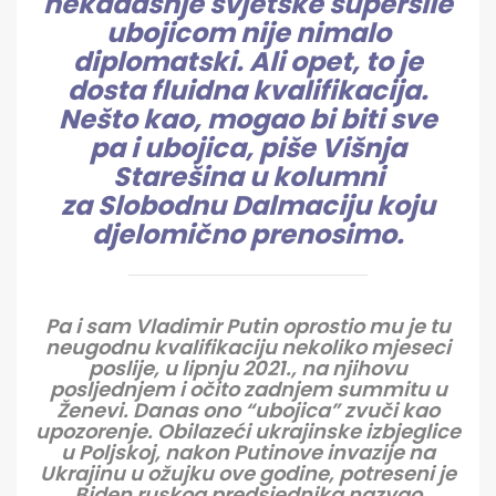
nekadašnje svjetske supersile
ubojicom nije nimalo
diplomatski. Ali opet, to je
dosta fluidna kvalifikacija.
Nešto kao, mogao bi biti sve
pa i ubojica, piše Višnja
Starešina u kolumni
za Slobodnu Dalmaciju koju
djelomično prenosimo.
Pa i sam Vladimir Putin oprostio mu je tu
neugodnu kvalifikaciju nekoliko mjeseci
poslije, u lipnju 2021., na njihovu
posljednjem i očito zadnjem summitu u
Ženevi. Danas ono “ubojica” zvuči kao
upozorenje. Obilazeći ukrajinske izbjeglice
u Poljskoj, nakon Putinove invazije na
Ukrajinu u ožujku ove godine, potreseni je
Biden ruskog predsjednika nazvao