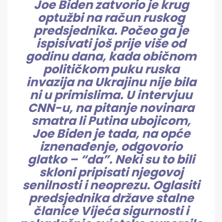
Joe Biden zatvorio je krug
optužbi na račun ruskog
predsjednika. Počeo ga je
ispisivati još prije više od
godinu dana, kada običnom
političkom puku ruska
invazija na Ukrajinu nije bila
ni u primislima. U intervjuu
CNN-u, na pitanje novinara
smatra li Putina ubojicom,
Joe Biden je tada, na opće
iznenađenje, odgovorio
glatko – “da”. Neki su to bili
skloni pripisati njegovoj
senilnosti i neoprezu. Oglasiti
predsjednika države stalne
članice Vijeća sigurnosti i