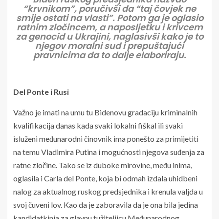
“krvnikom”, poručivši da “taj čovjek ne
smije ostati na vlasti”. Potom ga je oglasio
ratnim zločincem, a naposljetku i krivcem
za genocid u Ukrajini, naglasivši kako je to
njegov moralni sud i prepuštajući
pravnicima da to dalje elaboriraju.
Del Ponte i Rusi
Važno je imati na umu tu Bidenovu gradaciju kriminalnih
kvalifikacija danas kada svaki lokalni fiškal ili svaki
isluženi međunarodni činovnik ima ponešto za primijetiti
na temu Vladimira Putina i mogućnosti njegova suđenja za
ratne zločine. Tako se iz duboke mirovine, među inima,
oglasila i Carla del Ponte, koja bi odmah izdala uhidbeni
nalog za aktualnog ruskog predsjednika i krenula valjda u
svoj čuveni lov. Kao da je zaboravila da je ona bila jedina
kandidatkinja za glavnu tužiteljicu Međunarodnog