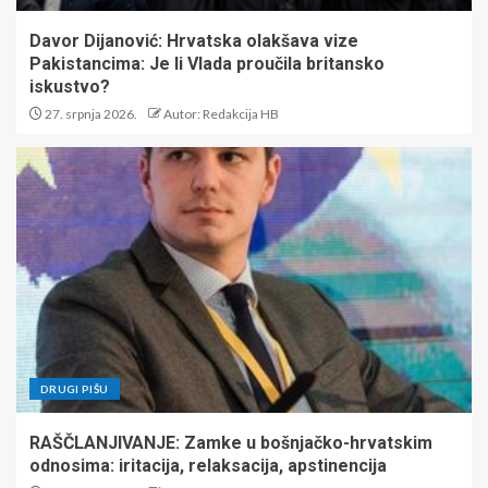
Davor Dijanović: Hrvatska olakšava vize
Pakistancima: Je li Vlada proučila britansko
iskustvo?
27. srpnja 2026.
Autor: Redakcija HB
DRUGI PIŠU
RAŠČLANJIVANJE: Zamke u bošnjačko-hrvatskim
odnosima: iritacija, relaksacija, apstinencija