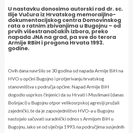
U nastavku donosimo autorski rad dr. sc.
Ilije Vučura iz Hrvatskog memoraijlno-
dokumentacijskog centra Domovinskog
rata o ratnim zbivanjima u Bugojnu – od
prvih višestranačakih izbora, preko
napada JNA na grad, pa sve do terora
Armije RBiH i progona Hrvata 1993.
godine.
Ovih dana navršilo se 30 godina od napada Armije BiH na
HVO u općini Bugojno i protjerivanju hrvatskog
stanovništva s područja općine. Napad Armije BiH
dogodio usprkos činjenici da su Hrvati i Muslimani (danas
Bošnjaci) u Bugojnu otpor velikosrpskoj agresiji pružali
zajednički, te da je zapovjedništvo HVO-a u Bugojnu
nastojalo sačuvati suradnički odnos s Armijom BiH u
Bugojnu, iako se od siječnja 1993. na područjima susjednih