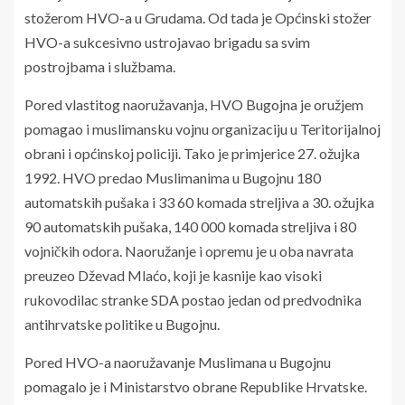
stožerom HVO-a u Grudama. Od tada je Općinski stožer
HVO-a sukcesivno ustrojavao brigadu sa svim
postrojbama i službama.
Pored vlastitog naoružavanja, HVO Bugojna je oružjem
pomagao i muslimansku vojnu organizaciju u Teritorijalnoj
obrani i općinskoj policiji. Tako je primjerice 27. ožujka
1992. HVO predao Muslimanima u Bugojnu 180
automatskih pušaka i 33 60 komada streljiva a 30. ožujka
90 automatskih pušaka, 140 000 komada streljiva i 80
vojničkih odora. Naoružanje i opremu je u oba navrata
preuzeo Dževad Mlaćo, koji je kasnije kao visoki
rukovodilac stranke SDA postao jedan od predvodnika
antihrvatske politike u Bugojnu.
Pored HVO-a naoružavanje Muslimana u Bugojnu
pomagalo je i Ministarstvo obrane Republike Hrvatske.