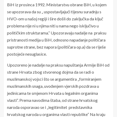
BiH iz prosinca 1992. Ministarstvu obrane BiH, u kojem
se upozorava da su „ uspostavljajući tijesnu suradnju s
HVO-om u našoj regiji i šire došli do zaključka da ključ
problema nije ni u njima niti u nama nego isključivo u
političkim strukturama.“ Upozoravaju nadalje na praksu
pristranosti medija u BiH, odnosno napadanje političara
suprotne strane, bez napora (političara op.a) da se riješe
postojeće nesuglasice.
Upozoreno je nadalje na praksu napuštanja Armije BiH od
strane Hrvata zbog stvorenog dojma da se radi o
muslimanskoj vojsci što se argumentira „formiranjem
muslimanskih snaga, uvođenjem vjerskih pozdrava u
jedinicama te smjenom Hrvata u legalnim organima
vlasti“. Prema navodima štaba, od strane hrvatskog
naroda osporavao se i „legitimitet predstavnika
hrvatskog naroda u organima vlasti republike“ Na kraju