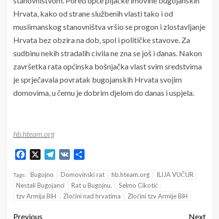
stanovništvom. Pored opće pljačke imovine bugojanskih
Hrvata, kako od strane službenih vlasti tako i od
muslimanskog stanovništva vršio se progon i zlostavljanje
Hrvata bez obzira na dob, spol i političke stavove. Za
sudbinu nekih stradalih civila ne zna se još i danas. Nakon
završetka rata općinska bošnjačka vlast svim sredstvima
je sprječavala povratak bugojanskih Hrvata svojim
domovima, u čemu je dobrim djelom do danas i uspjela.
hb.hteam.org
Facebook
X
Telegram
VK
Share
Bugojno
Domovinski rat
hb.hteam.org
ILIJA VUČUR
Tags:
Nestali Bugojanci
Rat u Bugojnu.
Selmo Cikotić
tzv Armija BiH
Zločini nad hrvatima
Zločini tzv Armije BiH
Previous
Next