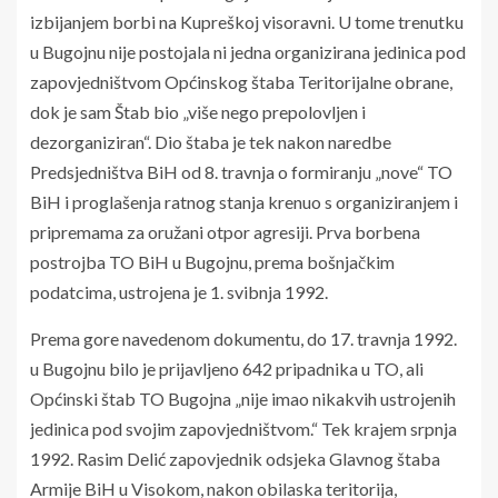
izbijanjem borbi na Kupreškoj visoravni. U tome trenutku
u Bugojnu nije postojala ni jedna organizirana jedinica pod
zapovjedništvom Općinskog štaba Teritorijalne obrane,
dok je sam Štab bio „više nego prepolovljen i
dezorganiziran“. Dio štaba je tek nakon naredbe
Predsjedništva BiH od 8. travnja o formiranju „nove“ TO
BiH i proglašenja ratnog stanja krenuo s organiziranjem i
pripremama za oružani otpor agresiji. Prva borbena
postrojba TO BiH u Bugojnu, prema bošnjačkim
podatcima, ustrojena je 1. svibnja 1992.
Prema gore navedenom dokumentu, do 17. travnja 1992.
u Bugojnu bilo je prijavljeno 642 pripadnika u TO, ali
Općinski štab TO Bugojna „nije imao nikakvih ustrojenih
jedinica pod svojim zapovjedništvom.“ Tek krajem srpnja
1992. Rasim Delić zapovjednik odsjeka Glavnog štaba
Armije BiH u Visokom, nakon obilaska teritorija,