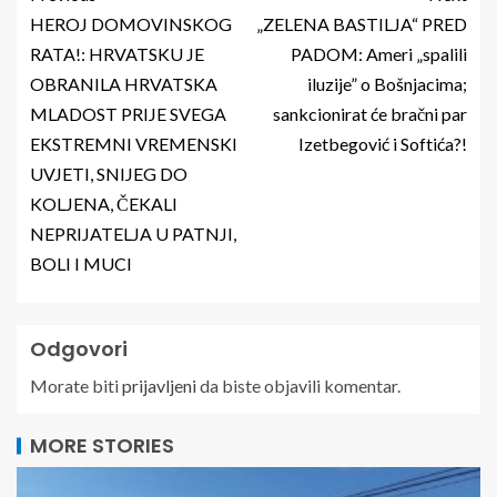
HEROJ DOMOVINSKOG
„ZELENA BASTILJA“ PRED
RATA!: HRVATSKU JE
PADOM: Ameri „spalili
OBRANILA HRVATSKA
iluzije” o Bošnjacima;
MLADOST PRIJE SVEGA
sankcionirat će bračni par
EKSTREMNI VREMENSKI
Izetbegović i Softića?!
UVJETI, SNIJEG DO
KOLJENA, ČEKALI
NEPRIJATELJA U PATNJI,
BOLI I MUCI
Odgovori
Morate biti
prijavljeni
da biste objavili komentar.
MORE STORIES