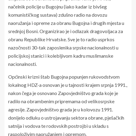
načelnik policije u Bugojnu (iako kadar iz bivšeg
komunističkog sustava) zdušno radio na dovozu
naoružanja i opreme za obranu Bugojna i drugih mjesta u
srednjoj Bosni. Organizirao je i odlazak dragovoljaca za
obranu Republike Hrvatske. Sve je to radio usprkos
nazočnosti 30-tak zaposlenika srpske nacionalnosti u
policijskoj stanici i kolebljivom kadru muslimanske
nacionalnosti.
Općinski krizni štab Bugojna popunjen rukovodstvom
lokalnog HDZ-a osnovan je u tajnosti krajem srpnja 1991.,
nakon čega je osnovano Zapovjedništvo grada koje je
radilo na obrambenim pripremama od velikosrpske
agresije. Zapovjedništvo grada je u kolovozu 1991.
donijelo odluku o ustrojavanju sektora obrane, pješačkih
satnija i vodova te rodovskih postrojbi u skladu s
raspoloživim naoružanjem i opremom.