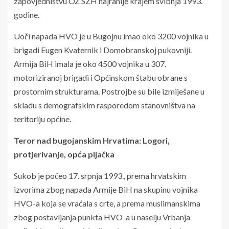
zapovjedništvu OZ SZH najranije krajem svibnja 1993.
godine.
Uoči napada HVO je u Bugojnu imao oko 3200 vojnika u
brigadi Eugen Kvaternik i Domobranskoj pukovniji.
Armija BiH imala je oko 4500 vojnika u 307.
motoriziranoj brigadi i Općinskom štabu obrane s
prostornim strukturama. Postrojbe su bile izmiješane u
skladu s demografskim rasporedom stanovništva na
teritoriju općine.
Teror nad bugojanskim Hrvatima: Logori,
protjerivanje, opća pljačka
Sukob je počeo 17. srpnja 1993., prema hrvatskim
izvorima zbog napada Armije BiH na skupinu vojnika
HVO-a koja se vraćala s crte, a prema muslimanskima
zbog postavljanja punkta HVO-a u naselju Vrbanja