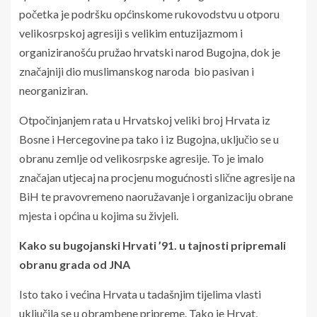
početka je podršku općinskome rukovodstvu u otporu
velikosrpskoj agresiji s velikim entuzijazmom i
organiziranošću pružao hrvatski narod Bugojna, dok je
značajniji dio muslimanskog naroda bio pasivan i
neorganiziran.
Otpočinjanjem rata u Hrvatskoj veliki broj Hrvata iz
Bosne i Hercegovine pa tako i iz Bugojna, uključio se u
obranu zemlje od velikosrpske agresije. To je imalo
značajan utjecaj na procjenu mogućnosti slične agresije na
BiH te pravovremeno naoružavanje i organizaciju obrane
mjesta i općina u kojima su živjeli.
Kako su bugojanski Hrvati ’91. u tajnosti pripremali
obranu grada od JNA
Isto tako i većina Hrvata u tadašnjim tijelima vlasti
uključila se u obrambene pripreme. Tako je Hrvat,