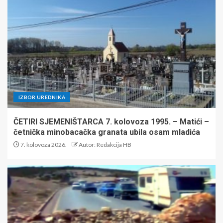
IZBOR UREDNIKA
ČETIRI SJEMENIŠTARCA 7. kolovoza 1995. – Matići –
četnička minobacačka granata ubila osam mladića
7. kolovoza 2026.
Autor: Redakcija HB