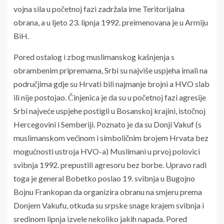
vojna sila u početnoj fazi zadržala ime Teritorijalna
obrana, a u ljeto 23. lipnja 1992. preimenovana je u Armiju
BiH.
Pored ostalog i zbog muslimanskog kašnjenja s
obrambenim pripremama, Srbi su najviše uspjeha imali na
područjima gdje su Hrvati bili najmanje brojni a HVO slab
ili nije postojao. Činjenica je da su u početnoj fazi agresije
Srbi najveće uspjehe postigli u Bosanskoj krajini, istočnoj
Hercegovini i Semberiji. Poznato je da su Donji Vakuf (s
muslimanskom većinom i simboličnim brojem Hrvata bez
mogućnosti ustroja HVO-a) Muslimani u prvoj polovici
svibnja 1992. prepustili agresoru bez borbe. Upravo radi
toga je general Bobetko poslao 19. svibnja u Bugojno
Bojnu Frankopan da organizira obranu na smjeru prema
Donjem Vakufu, otkuda su srpske snage krajem svibnja i
sredinom lipnja izvele nekoliko jakih napada. Pored