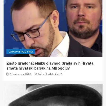
LOPOVI I POLITIKA
Zašto gradonačelniku glavnog Grada svih Hrvata
smeta hrvatski barjak na Mirogoju?
8. kolovoza 2026.
Autor: Redakcija HB