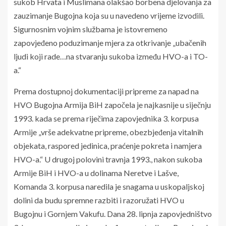
sukob Hrvata i Muslimana olakšao borbena djelovanja za
zauzimanje Bugojna koja su u navedeno vrijeme izvodili.
Sigurnosnim vojnim službama je istovremeno
zapovjeđeno poduzimanje mjera za otkrivanje „ubačenih
ljudi koji rade…na stvaranju sukoba između HVO-a i TO-
a.“
Prema dostupnoj dokumentaciji pripreme za napad na
HVO Bugojna Armija BiH započela je najkasnije u siječnju
1993. kada se prema riječima zapovjednika 3. korpusa
Armije „vrše adekvatne pripreme, obezbjeđenja vitalnih
objekata, raspored jedinica, praćenje pokreta i namjera
HVO-a.“ U drugoj polovini travnja 1993., nakon sukoba
Armije BiH i HVO-a u dolinama Neretve i Lašve,
Komanda 3. korpusa naredila je snagama u uskopaljskoj
dolini da budu spremne razbiti i razoružati HVO u
Bugojnu i Gornjem Vakufu. Dana 28. lipnja zapovjedništvo