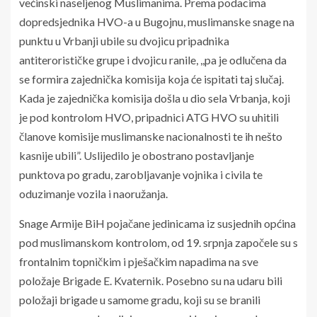
većinski naseljenog Muslimanima. Prema podacima
dopredsjednika HVO-a u Bugojnu, muslimanske snage na
punktu u Vrbanji ubile su dvojicu pripadnika
antiterorističke grupe i dvojicu ranile, ,,pa je odlučena da
se formira zajednička komisija koja će ispitati taj slučaj.
Kada je zajednička komisija došla u dio sela Vrbanja, koji
je pod kontrolom HVO, pripadnici ATG HVO su uhitili
članove komisije muslimanske nacionalnosti te ih nešto
kasnije ubili”. Uslijedilo je obostrano postavljanje
punktova po gradu, zarobljavanje vojnika i civila te
oduzimanje vozila i naoružanja.
Snage Armije BiH pojačane jedinicama iz susjednih općina
pod muslimanskom kontrolom, od 19. srpnja započele su s
frontalnim topničkim i pješačkim napadima na sve
položaje Brigade E. Kvaternik. Posebno su na udaru bili
položaji brigade u samome gradu, koji su se branili