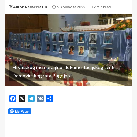
Autor: Redakcija HB
5. kolovoza 2022.
12 min read
Hrvatskog memoraijlno-dokumentacijskog centra
Domovinskog rata Bugojno
Facebook
X
Telegram
VK
Share