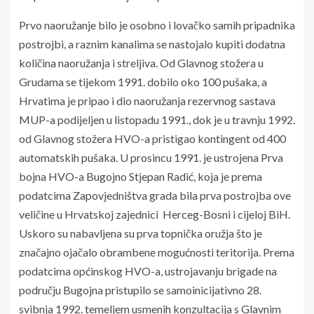
Prvo naoružanje bilo je osobno i lovačko samih pripadnika
postrojbi, a raznim kanalima se nastojalo kupiti dodatna
količina naoružanja i streljiva. Od Glavnog stožera u
Grudama se tijekom 1991. dobilo oko 100 pušaka, a
Hrvatima je pripao i dio naoružanja rezervnog sastava
MUP-a podijeljen u listopadu 1991., dok je u travnju 1992.
od Glavnog stožera HVO-a pristigao kontingent od 400
automatskih pušaka. U prosincu 1991. je ustrojena Prva
bojna HVO-a Bugojno Stjepan Radić, koja je prema
podatcima Zapovjedništva grada bila prva postrojba ove
veličine u Hrvatskoj zajednici Herceg-Bosni i cijeloj BiH.
Uskoro su nabavljena su prva topnička oružja što je
značajno ojačalo obrambene mogućnosti teritorija. Prema
podatcima općinskog HVO-a, ustrojavanju brigade na
području Bugojna pristupilo se samoinicijativno 28.
svibnja 1992. temeljem usmenih konzultacija s Glavnim