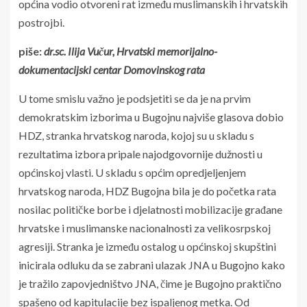
općina vodio otvoreni rat između muslimanskih i hrvatskih
postrojbi.
piše:
dr.sc. Ilija Vučur, Hrvatski memorijalno-
dokumentacijski centar Domovinskog rata
U tome smislu važno je podsjetiti se da je na prvim
demokratskim izborima u Bugojnu najviše glasova dobio
HDZ, stranka hrvatskog naroda, kojoj su u skladu s
rezultatima izbora pripale najodgovornije dužnosti u
općinskoj vlasti. U skladu s općim opredjeljenjem
hrvatskog naroda, HDZ Bugojna bila je do početka rata
nosilac političke borbe i djelatnosti mobilizacije građane
hrvatske i muslimanske nacionalnosti za velikosrpskoj
agresiji. Stranka je između ostalog u općinskoj skupštini
inicirala odluku da se zabrani ulazak JNA u Bugojno kako
je tražilo zapovjedništvo JNA, čime je Bugojno praktično
spašeno od kapitulacije bez ispaljenog metka. Od