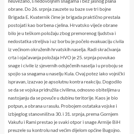
neuvezano, s nedovoljnim snagama i bez jasnog plana
obrane. Do 26. srpnja zauzete su baze sve tri bojne
Brigada E. Kvaternik čime je brigada praktično prestala
postojati kao borbena cjelina. Hrvatsko vijeće obrane
bilo je u teškom položaju zbog premorenog ljudstva i
nedostatka streljiva i uz borbu je počelo evakuaciju civila
iz većinom okruženih hrvatskih naselja. Radi skraćivanja
crta i ojačavanja položaja HVO je 25. srpnja povukao
snage i civile iz sjevernih odsječenih naselja i u proboju se
spojio sa snagama u naselju Kula. Ovaj potez iako vojnički
ispravan, izazvao je apsolutnu kontra reakciju. Dogodilo
se da se vojska pridružila civilima, odnosno obiteljima u
nastojanju da se povuče u dubinu teritorije. Kaos je bio
potpun, a obrana u rasulu. Probojem ostataka vojske i
izbjeglog stanovništva 30. i 31. srpnja, prema Gornjem
Vakufu i Rami prestao je svaki otpor i snage Armije BiH
preuzele su kontrolu nad većim dijelom općine Bugojno.