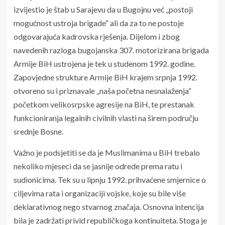
izvijestio je štab u Sarajevu da u Bugojnu već „postoji
mogućnost ustroja brigade“ ali da za to ne postoje
odgovarajuća kadrovska rješenja. Dijelom i zbog
navedenih razloga bugojanska 307. motorizirana brigada
Armije BiH ustrojena je tek u studenom 1992. godine.
Zapovjedne strukture Armije BiH krajem srpnja 1992.
otvoreno su i priznavale „naša početna nesnalaženja“
početkom velikosrpske agresije na BiH, te prestanak
funkcioniranja legalnih civilnih vlasti na širem području
srednje Bosne.
Važno je podsjetiti se da je Muslimanima u BiH trebalo
nekoliko mjeseci da se jasnije odrede prema ratu i
sudionicima. Tek su u lipnju 1992. prihvaćene smjernice o
ciljevima rata i organizaciji vojske, koje su bile više
deklarativnog nego stvarnog značaja. Osnovna intencija
bila je zadržati privid republičkoga kontinuiteta. Stoga je