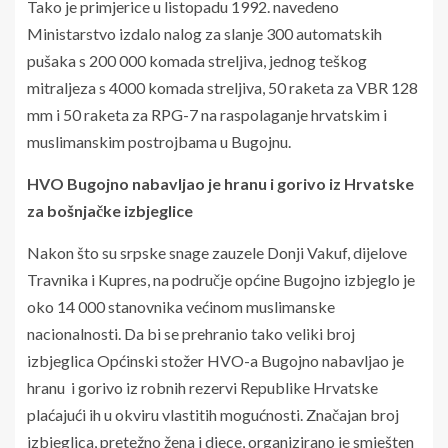
Tako je primjerice u listopadu 1992. navedeno
Ministarstvo izdalo nalog za slanje 300 automatskih
pušaka s 200 000 komada streljiva, jednog teškog
mitraljeza s 4000 komada streljiva, 50 raketa za VBR 128
mm i 50 raketa za RPG-7 na raspolaganje hrvatskim i
muslimanskim postrojbama u Bugojnu.
HVO Bugojno nabavljao je hranu i gorivo iz Hrvatske
za bošnjačke izbjeglice
Nakon što su srpske snage zauzele Donji Vakuf, dijelove
Travnika i Kupres, na područje općine Bugojno izbjeglo je
oko 14 000 stanovnika većinom muslimanske
nacionalnosti. Da bi se prehranio tako veliki broj
izbjeglica Općinski stožer HVO-a Bugojno nabavljao je
hranu i gorivo iz robnih rezervi Republike Hrvatske
plaćajući ih u okviru vlastitih mogućnosti. Značajan broj
izbjeglica, pretežno žena i djece, organizirano je smješten