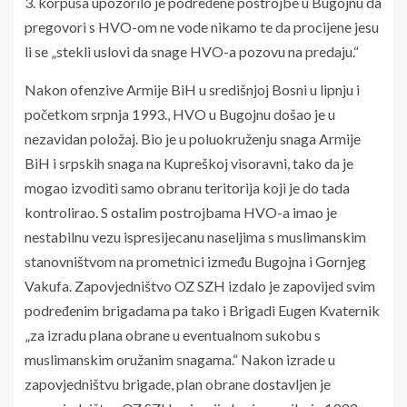
3. korpusa upozorilo je podređene postrojbe u Bugojnu da
pregovori s HVO-om ne vode nikamo te da procijene jesu
li se „stekli uslovi da snage HVO-a pozovu na predaju.“
Nakon ofenzive Armije BiH u središnjoj Bosni u lipnju i
početkom srpnja 1993., HVO u Bugojnu došao je u
nezavidan položaj. Bio je u poluokruženju snaga Armije
BiH i srpskih snaga na Kupreškoj visoravni, tako da je
mogao izvoditi samo obranu teritorija koji je do tada
kontrolirao. S ostalim postrojbama HVO-a imao je
nestabilnu vezu ispresijecanu naseljima s muslimanskim
stanovništvom na prometnici između Bugojna i Gornjeg
Vakufa. Zapovjedništvo OZ SZH izdalo je zapovijed svim
podređenim brigadama pa tako i Brigadi Eugen Kvaternik
„za izradu plana obrane u eventualnom sukobu s
muslimanskim oružanim snagama.“ Nakon izrade u
zapovjedništvu brigade, plan obrane dostavljen je