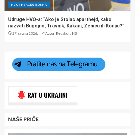
HVO I HERCEG BOSNA
Udruge HVO-a: “Ako je Stolac aparthejd, kako
nazvati Bugojno, Travnik, Kakanj, Zenicu ili Konjic?”
27. srpnja 2026.
Autor: Redakcija HB
NAŠE PRIČE