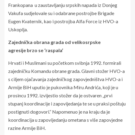
Frankopana u zaustavljanju srpskih napada iz Donjeg
Vakufa sudjelovale su i odabrane postrojbe Brigade
Eugen Kvaternik, kao i postrojba Alfa Force iz HVO-a
Uskoplja.
Zajednička obrana grada od velikosrpske
agresije brzo se ‘raspala’
Hrvati i Muslimani su početkom svibnja 1992. formirali
zajedničku Komandu obrane grada. Glavni stožer HVO-a
s ciljem ojačavanja zajedničkog zapovjedništva HVO-a i
Armije BiH uputio je pukovnika Miru Andrića, koji je u
prosincu 1992. izvijestio stožer da je ostvaren „prvi
stupanj koordinacije i zapovijedanja te se u praksi poštuju
postignuti dogovori.“ Napomenuo je na kraju da je
koordinacija u zapovijedanju ometana s više zapovjedne
razine Armije BiH.