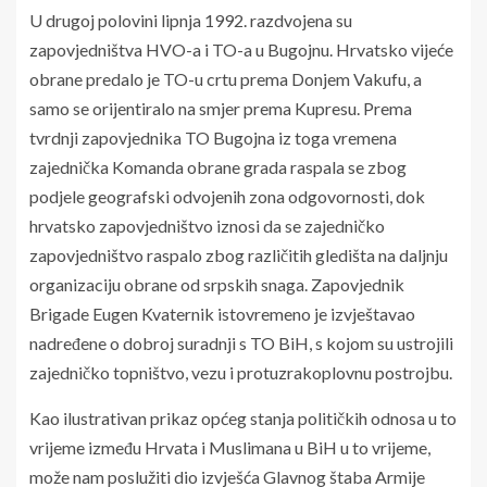
U drugoj polovini lipnja 1992. razdvojena su
zapovjedništva HVO-a i TO-a u Bugojnu. Hrvatsko vijeće
obrane predalo je TO-u crtu prema Donjem Vakufu, a
samo se orijentiralo na smjer prema Kupresu. Prema
tvrdnji zapovjednika TO Bugojna iz toga vremena
zajednička Komanda obrane grada raspala se zbog
podjele geografski odvojenih zona odgovornosti, dok
hrvatsko zapovjedništvo iznosi da se zajedničko
zapovjedništvo raspalo zbog različitih gledišta na daljnju
organizaciju obrane od srpskih snaga. Zapovjednik
Brigade Eugen Kvaternik istovremeno je izvještavao
nadređene o dobroj suradnji s TO BiH, s kojom su ustrojili
zajedničko topništvo, vezu i protuzrakoplovnu postrojbu.
Kao ilustrativan prikaz općeg stanja političkih odnosa u to
vrijeme između Hrvata i Muslimana u BiH u to vrijeme,
može nam poslužiti dio izvješća Glavnog štaba Armije