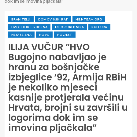
dok im se imovina pljačkala”
BRANITELJI
DOMOVINSKI RAT
HB.HTEAM.ORG
HVO I HERCEG BOSNA
IZBOR UREDNIKA
KULTURA
NEK' SE ZNA
NOVO
POVJEST
ILIJA VUČUR “HVO
Bugojno nabavljao je
hranu za bošnjačke
izbjeglice ‘92, Armija RBiH
je nekoliko mjeseci
kasnije protjerala većinu
Hrvata, brojni su završili u
logorima dok im se
imovina pljačkala”