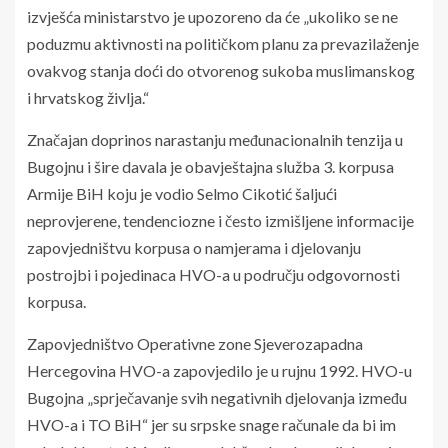
izvješća ministarstvo je upozoreno da će „ukoliko se ne
poduzmu aktivnosti na političkom planu za prevazilaženje
ovakvog stanja doći do otvorenog sukoba muslimanskog
i hrvatskog življa.“
Značajan doprinos narastanju međunacionalnih tenzija u
Bugojnu i šire davala je obavještajna služba 3. korpusa
Armije BiH koju je vodio Selmo Cikotić šaljući
neprovjerene, tendenciozne i često izmišljene informacije
zapovjedništvu korpusa o namjerama i djelovanju
postrojbi i pojedinaca HVO-a u području odgovornosti
korpusa.
Zapovjedništvo Operativne zone Sjeverozapadna
Hercegovina HVO-a zapovjedilo je u rujnu 1992. HVO-u
Bugojna „sprječavanje svih negativnih djelovanja između
HVO-a i TO BiH“ jer su srpske snage računale da bi im