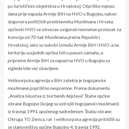
po turističkim objektima u Hrvatskoj. Otprilike mjesec
dana prije napada Armije BiH na HVO u Bugojnu, nakon
dogovora političkih predstavnika Muslimana i Hrvata,
općinski HVO se obvezao osigurati nesmetan prolazak za
konvoja od 70-tak Muslimana prema Republici
Hrvatskoj, iako su sukobi između Armije BiH i HVO-a na
teritoriju susjednih općina bili u punom zamahu, a
pripreme Armije BiH za napad na HVO u Bugojnu su
izgleda bile već obavljene.
Velikosrpska agresija u BiH zatekla je bugojanske
muslimane poprilično nespremne. Prema dokumentu
„Analiza iskustva iz borbenih dejstava“ Štaba općine
obrane Bugojno (kojeg su ustrojili bugojanski muslimani)
iz travnja 1993. upućenog nadređenom Štabu obrane
Okruga TO Zenica, rat i velikosrpska agresija približili su
se stanovništvu općine Bugojno 4. travnja 1992.