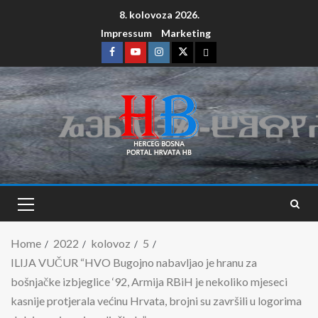
8. kolovoza 2026.
Impressum
Marketing
Home
2022
kolovoz
5
ILIJA VUČUR “HVO Bugojno nabavljao je hranu za
bošnjačke izbjeglice ‘92, Armija RBiH je nekoliko mjeseci
kasnije protjerala većinu Hrvata, brojni su završili u logorima