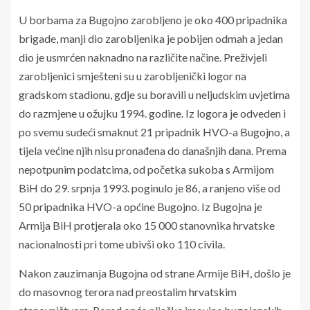
U borbama za Bugojno zarobljeno je oko 400 pripadnika
brigade, manji dio zarobljenika je pobijen odmah a jedan
dio je usmrćen naknadno na različite načine. Preživjeli
zarobljenici smješteni su u zarobljenički logor na
gradskom stadionu, gdje su boravili u neljudskim uvjetima
do razmjene u ožujku 1994. godine. Iz logora je odveden i
po svemu sudeći smaknut 21 pripadnik HVO-a Bugojno, a
tijela većine njih nisu pronađena do današnjih dana. Prema
nepotpunim podatcima, od početka sukoba s Armijom
BiH do 29. srpnja 1993. poginulo je 86, a ranjeno više od
50 pripadnika HVO-a općine Bugojno. Iz Bugojna je
Armija BiH protjerala oko 15 000 stanovnika hrvatske
nacionalnosti pri tome ubivši oko 110 civila.
Nakon zauzimanja Bugojna od strane Armije BiH, došlo je
do masovnog terora nad preostalim hrvatskim