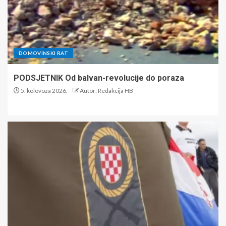
DOMOVINSKI RAT
PODSJETNIK Od balvan-revolucije do poraza
5. kolovoza 2026.
Autor: Redakcija HB