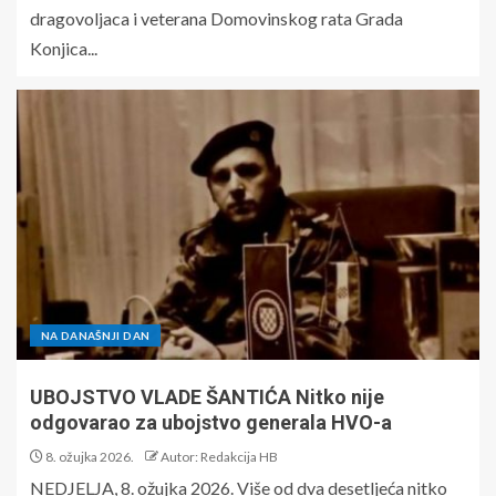
dragovoljaca i veterana Domovinskog rata Grada
Konjica...
NA DANAŠNJI DAN
UBOJSTVO VLADE ŠANTIĆA Nitko nije
odgovarao za ubojstvo generala HVO-a
8. ožujka 2026.
Autor: Redakcija HB
NEDJELJA, 8. ožujka 2026. Više od dva desetljeća nitko