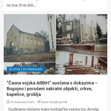
ne zna, ili ne želi...
ZLOČINI TZV ARMIJE BIH
“Časna vojska ARBiH“ suočena s dokazima –
Bugojno i porušeni sakralni objekti, crkve,
kapelice, groblja
29. kolovoza 2025.
Autor: Redakcija HB
Godinama slušamo kako bošnjačka vojska tzv. Armija