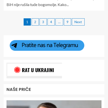
BiH nije rušila tuđe bogomolje. Kako...
1
2
3
4
…
9
Next
NAŠE PRIČE