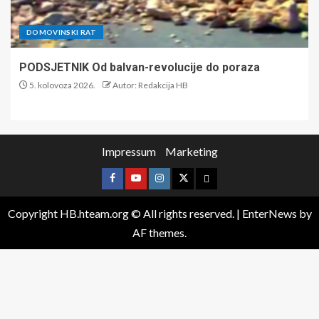
DOMOVINSKI RAT
PODSJETNIK Od balvan-revolucije do poraza
5. kolovoza 2026.
Autor: Redakcija HB
Impressum
Marketing
Copyright HB.hteam.org © All rights reserved.
|
EnterNews
by
AF themes.