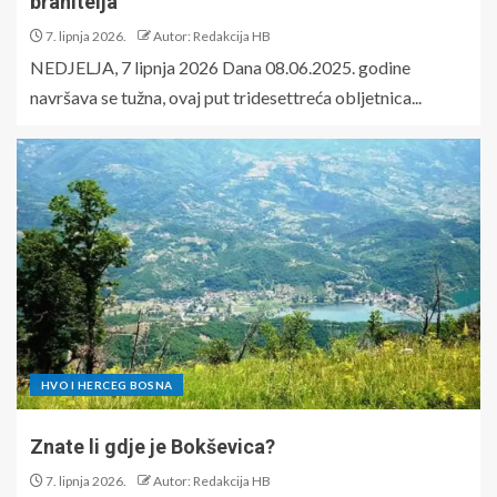
branitelja
7. lipnja 2026.
Autor: Redakcija HB
NEDJELJA, 7 lipnja 2026 Dana 08.06.2025. godine
navršava se tužna, ovaj put tridesettreća obljetnica...
HVO I HERCEG BOSNA
Znate li gdje je Bokševica?
7. lipnja 2026.
Autor: Redakcija HB